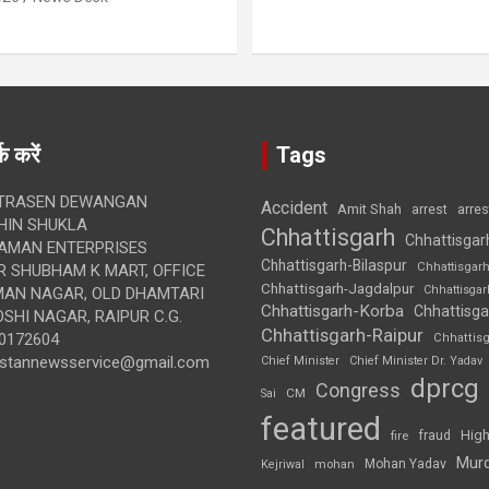
क करें
Tags
TRASEN DEWANGAN
Accident
Amit Shah
arre
arrest
IN SHUKLA
Chhattisgarh
Chhattisgar
AMAN ENTERPRISES
Chhattisgarh-Bilaspur
Chhattisgar
 SHUBHAM K MART, OFFICE
Chhattisgarh-Jagdalpur
Chhattisga
UMAN NAGAR, OLD DHAMTARI
Chhattisgarh-Korba
Chhattisga
SHI NAGAR, RAIPUR C.G.
Chhattisgarh-Raipur
0172604
Chhattis
ustannewsservice@gmail.com
Chief Minister
Chief Minister Dr. Yadav
dprcg
Congress
CM
Sai
featured
High
fire
fraud
Mur
Mohan Yadav
Kejriwal
mohan