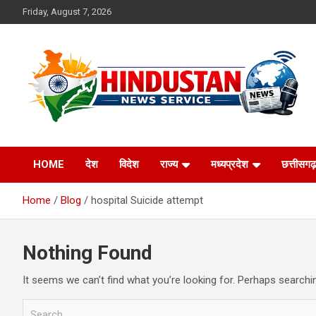
Skip
Friday, August 7, 2026
to
content
Voice of the Nation
Hindustan News
HOME
देश
विदेश
राज्य
मध्यप्रदेश
छत्तीसगढ़
Service
Home
Blog
hospital Suicide attempt
Nothing Found
It seems we can’t find what you’re looking for. Perhaps searchi
S