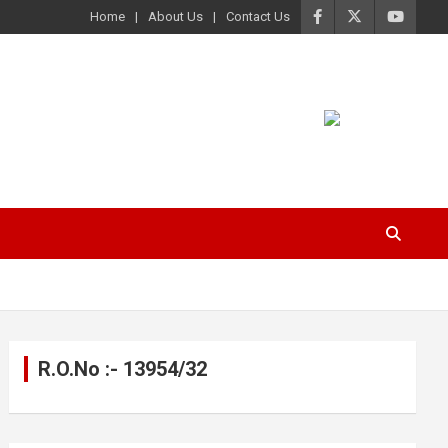
Home
About Us
Contact Us
R.O.No :- 13954/32