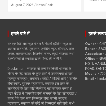
August 7, 2026
News Desk
हमारे बारे में
हमसे सम्पर्
यह एक हिंदी वेब न्यूज़ पोर्टल है जिसमें ब्रेकिंग न्यूज़ के
Owner -
CHI
अलावा राजनीति, प्रशासन, ट्रेंडिंग न्यूज, बॉलीवुड, खेल
Editor -
SACH
जगत, लाइफस्टाइल, बिजनेस, सेहत, ब्यूटी, रोजगार तथा
Associate -
टेक्नोलॉजी से संबंधित खबरें पोस्ट की जाती है।
Office -
NEAR
NO. 1, HAN
Disclaimer - समाचार से सम्बंधित किसी भी तरह के
ROAD, SANTO
विवाद के लिए साइट के कुछ तत्वों में उपयोगकर्ताओं द्वारा
Mobile -
700
प्रस्तुत सामग्री ( समाचार / फोटो / विडियो आदि ) शामिल
Email -
hind
होगी स्वामी, मुद्रक, प्रकाशक, संपादक इस तरह के
सामग्रियों के लिए कोई ज़िम्मेदार नहीं स्वीकार करता है।
न्यूज़ पोर्टल में प्रकाशित ऐसी सामग्री के लिए संवाददाता /
खबर देने वाला स्वयं जिम्मेदार होगा, स्वामी, मुद्रक,
प्रकाशक, संपादक की कोई भी जिम्मेदारी नहीं होगी. सभी