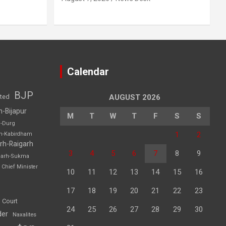
Calendar
BJP
sted
AUGUST 2026
h-Bijapur
M
T
W
T
F
S
S
h-Durg
1
2
rh-Kabirdham
rh-Raigarh
3
4
5
6
7
8
9
garh-Sukma
Chief Minister
10
11
12
13
14
15
16
17
18
19
20
21
22
23
 Court
24
25
26
27
28
29
30
der
Naxalites