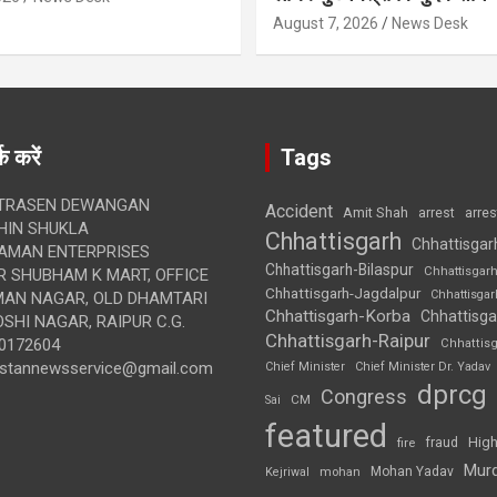
August 7, 2026
News Desk
क करें
Tags
TRASEN DEWANGAN
Accident
Amit Shah
arre
arrest
IN SHUKLA
Chhattisgarh
Chhattisgar
AMAN ENTERPRISES
Chhattisgarh-Bilaspur
Chhattisgar
 SHUBHAM K MART, OFFICE
Chhattisgarh-Jagdalpur
Chhattisga
UMAN NAGAR, OLD DHAMTARI
Chhattisgarh-Korba
Chhattisga
SHI NAGAR, RAIPUR C.G.
Chhattisgarh-Raipur
0172604
Chhattis
ustannewsservice@gmail.com
Chief Minister
Chief Minister Dr. Yadav
dprcg
Congress
CM
Sai
featured
High
fire
fraud
Mur
Mohan Yadav
Kejriwal
mohan