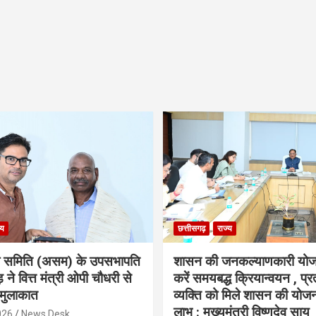
्य
छत्तीसगढ़
राज्य
ा समिति (असम) के उपसभापति
शासन की जनकल्याणकारी योज
 ने वित्त मंत्री ओपी चौधरी से
करें समयबद्ध क्रियान्वयन , प्रत
मुलाकात
व्यक्ति को मिले शासन की योज
लाभ : मुख्यमंत्री विष्णुदेव साय
026
News Desk