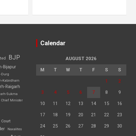
Calendar
BJP
sted
AUGUST 2026
h-Bijapur
M
T
W
T
F
S
S
h-Durg
1
2
rh-Kabirdham
rh-Raigarh
3
4
5
6
7
8
9
garh-Sukma
Chief Minister
10
11
12
13
14
15
16
17
18
19
20
21
22
23
 Court
24
25
26
27
28
29
30
der
Naxalites