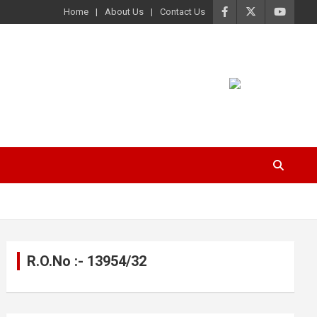
Home
About Us
Contact Us
R.O.No :- 13954/32