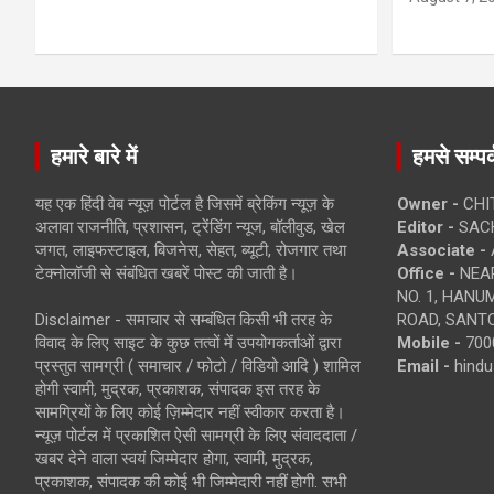
हमारे बारे में
हमसे सम्पर्
यह एक हिंदी वेब न्यूज़ पोर्टल है जिसमें ब्रेकिंग न्यूज़ के
Owner -
CHI
अलावा राजनीति, प्रशासन, ट्रेंडिंग न्यूज, बॉलीवुड, खेल
Editor -
SACH
जगत, लाइफस्टाइल, बिजनेस, सेहत, ब्यूटी, रोजगार तथा
Associate -
टेक्नोलॉजी से संबंधित खबरें पोस्ट की जाती है।
Office -
NEAR
NO. 1, HAN
Disclaimer - समाचार से सम्बंधित किसी भी तरह के
ROAD, SANTO
विवाद के लिए साइट के कुछ तत्वों में उपयोगकर्ताओं द्वारा
Mobile -
700
प्रस्तुत सामग्री ( समाचार / फोटो / विडियो आदि ) शामिल
Email -
hind
होगी स्वामी, मुद्रक, प्रकाशक, संपादक इस तरह के
सामग्रियों के लिए कोई ज़िम्मेदार नहीं स्वीकार करता है।
न्यूज़ पोर्टल में प्रकाशित ऐसी सामग्री के लिए संवाददाता /
खबर देने वाला स्वयं जिम्मेदार होगा, स्वामी, मुद्रक,
प्रकाशक, संपादक की कोई भी जिम्मेदारी नहीं होगी. सभी