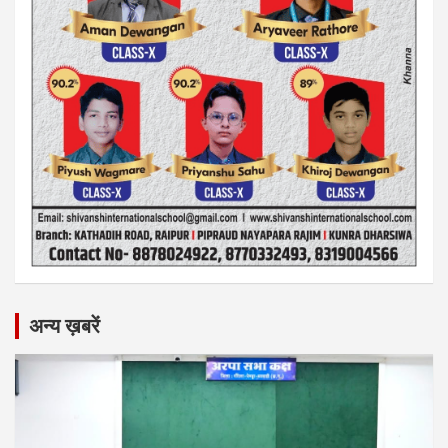
अन्य ख़बरें