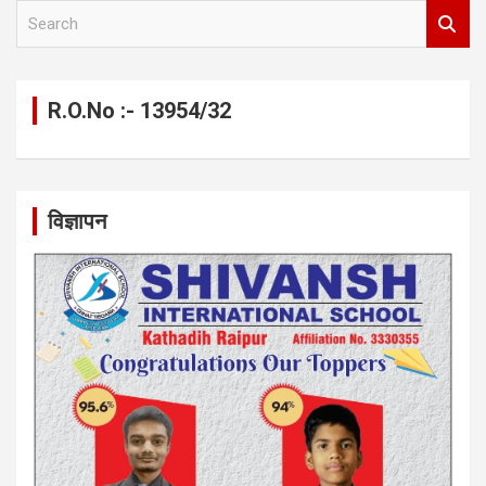
S
e
a
r
c
R.O.No :- 13954/32
h
विज्ञापन