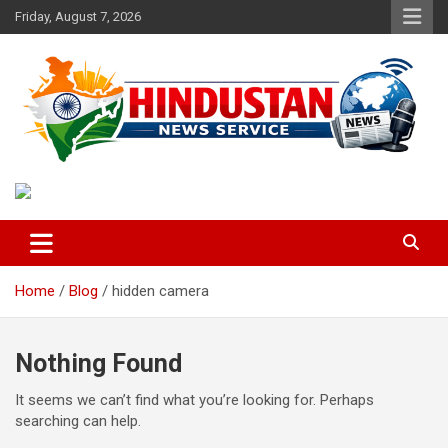
Skip
Friday, August 7, 2026
to
content
Voice of the Nation
Hindustan News Service
Home
Blog
hidden camera
Nothing Found
It seems we can’t find what you’re looking for. Perhaps
searching can help.