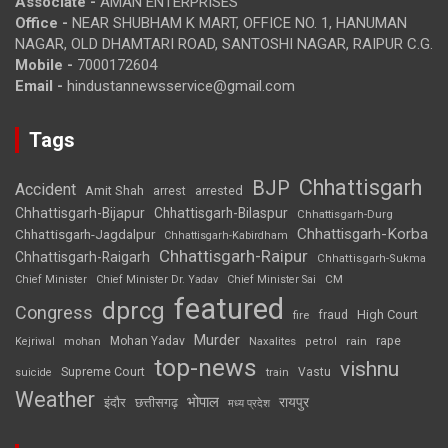
Associate -
AMAN ENTERPRISES
Office -
NEAR SHUBHAM K MART, OFFICE NO. 1, HANUMAN
NAGAR, OLD DHAMTARI ROAD, SANTOSHI NAGAR, RAIPUR C.G.
Mobile -
7000172604
Email -
hindustannewsservice@gmail.com
Tags
Chhattisgarh
BJP
Accident
Amit Shah
arrested
arrest
Chhattisgarh-Bijapur
Chhattisgarh-Bilaspur
Chhattisgarh-Durg
Chhattisgarh-Korba
Chhattisgarh-Jagdalpur
Chhattisgarh-Kabirdham
Chhattisgarh-Raipur
Chhattisgarh-Raigarh
Chhattisgarh-Sukma
CM
Chief Minister
Chief Minister Dr. Yadav
Chief Minister Sai
featured
dprcg
Congress
High Court
fire
fraud
Murder
rape
Mohan Yadav
Naxalites
rain
Kejriwal
mohan
petrol
top-news
vishnu
Supreme Court
Vastu
suicide
train
Weather
भोपाल
रायपुर
इंदौर
छत्तीसगढ़
मध्य प्रदेश