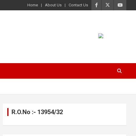
Home
About Us
Contact Us
R.O.No :- 13954/32