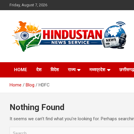
Skip
Friday, August 7, 2026
to
content
Voice of the Nation
Hindustan News
HOME
देश
विदेश
राज्य
मध्यप्रदेश
छत्तीसगढ़
Service
Home
Blog
HDFC
Nothing Found
It seems we can’t find what you’re looking for. Perhaps searchi
S