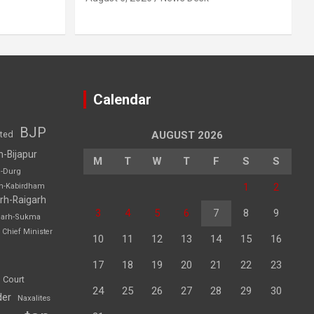
Calendar
BJP
sted
AUGUST 2026
h-Bijapur
M
T
W
T
F
S
S
h-Durg
1
2
rh-Kabirdham
rh-Raigarh
3
4
5
6
7
8
9
garh-Sukma
Chief Minister
10
11
12
13
14
15
16
17
18
19
20
21
22
23
 Court
24
25
26
27
28
29
30
der
Naxalites