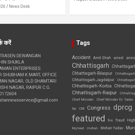
026
News Desk
क करें
Tags
TRASEN DEWANGAN
Accident
Amit Shah
arre
arrest
IN SHUKLA
Chhattisgarh
Chhattisgar
AMAN ENTERPRISES
Chhattisgarh-Bilaspur
Chhattisgar
 SHUBHAM K MART, OFFICE
Chhattisgarh-Jagdalpur
Chhattisga
UMAN NAGAR, OLD DHAMTARI
Chhattisgarh-Korba
Chhattisga
SHI NAGAR, RAIPUR C.G.
Chhattisgarh-Raipur
0172604
Chhattis
ustannewsservice@gmail.com
Chief Minister
Chief Minister Dr. Yadav
dprcg
Congress
CM
Sai
featured
High
fire
fraud
Mur
Mohan Yadav
Kejriwal
mohan