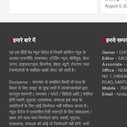
August 6, 2
हमारे बारे में
हमसे सम्पर्
यह एक हिंदी वेब न्यूज़ पोर्टल है जिसमें ब्रेकिंग न्यूज़ के
Owner -
CHI
अलावा राजनीति, प्रशासन, ट्रेंडिंग न्यूज, बॉलीवुड, खेल
Editor -
SACH
जगत, लाइफस्टाइल, बिजनेस, सेहत, ब्यूटी, रोजगार तथा
Associate -
टेक्नोलॉजी से संबंधित खबरें पोस्ट की जाती है।
Office -
NEAR
NO. 1, HAN
Disclaimer - समाचार से सम्बंधित किसी भी तरह के
ROAD, SANTO
विवाद के लिए साइट के कुछ तत्वों में उपयोगकर्ताओं द्वारा
Mobile -
700
प्रस्तुत सामग्री ( समाचार / फोटो / विडियो आदि ) शामिल
Email -
hind
होगी स्वामी, मुद्रक, प्रकाशक, संपादक इस तरह के
सामग्रियों के लिए कोई ज़िम्मेदार नहीं स्वीकार करता है।
न्यूज़ पोर्टल में प्रकाशित ऐसी सामग्री के लिए संवाददाता /
खबर देने वाला स्वयं जिम्मेदार होगा, स्वामी, मुद्रक,
प्रकाशक, संपादक की कोई भी जिम्मेदारी नहीं होगी. सभी