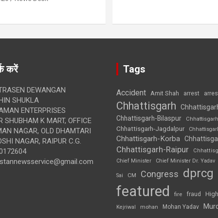
क करें
Tags
TRASEN DEWANGAN
Accident
Amit Shah
arre
arrest
IN SHUKLA
Chhattisgarh
Chhattisgar
AMAN ENTERPRISES
Chhattisgarh-Bilaspur
Chhattisgar
 SHUBHAM K MART, OFFICE
Chhattisgarh-Jagdalpur
Chhattisga
UMAN NAGAR, OLD DHAMTARI
Chhattisgarh-Korba
Chhattisga
SHI NAGAR, RAIPUR C.G.
Chhattisgarh-Raipur
0172604
Chhattis
ustannewsservice@gmail.com
Chief Minister
Chief Minister Dr. Yadav
dprcg
Congress
CM
Sai
featured
High
fire
fraud
Mur
Mohan Yadav
Kejriwal
mohan