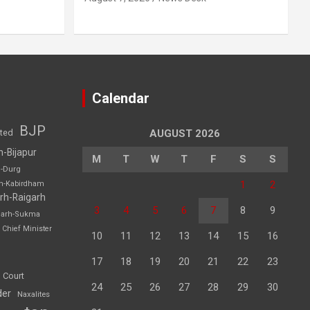
Calendar
BJP
sted
AUGUST 2026
h-Bijapur
M
T
W
T
F
S
S
h-Durg
1
2
rh-Kabirdham
rh-Raigarh
3
4
5
6
7
8
9
garh-Sukma
Chief Minister
10
11
12
13
14
15
16
17
18
19
20
21
22
23
 Court
24
25
26
27
28
29
30
der
Naxalites