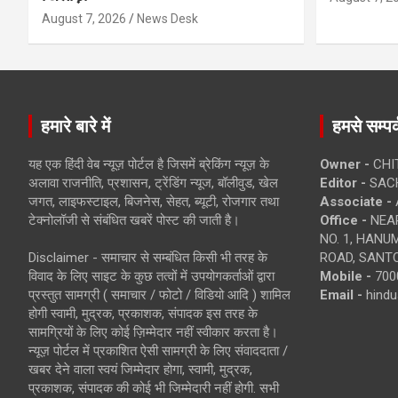
August 7, 2026
News Desk
हमारे बारे में
हमसे सम्पर्
यह एक हिंदी वेब न्यूज़ पोर्टल है जिसमें ब्रेकिंग न्यूज़ के
Owner -
CHI
अलावा राजनीति, प्रशासन, ट्रेंडिंग न्यूज, बॉलीवुड, खेल
Editor -
SACH
जगत, लाइफस्टाइल, बिजनेस, सेहत, ब्यूटी, रोजगार तथा
Associate -
टेक्नोलॉजी से संबंधित खबरें पोस्ट की जाती है।
Office -
NEAR
NO. 1, HAN
Disclaimer - समाचार से सम्बंधित किसी भी तरह के
ROAD, SANTO
विवाद के लिए साइट के कुछ तत्वों में उपयोगकर्ताओं द्वारा
Mobile -
700
प्रस्तुत सामग्री ( समाचार / फोटो / विडियो आदि ) शामिल
Email -
hind
होगी स्वामी, मुद्रक, प्रकाशक, संपादक इस तरह के
सामग्रियों के लिए कोई ज़िम्मेदार नहीं स्वीकार करता है।
न्यूज़ पोर्टल में प्रकाशित ऐसी सामग्री के लिए संवाददाता /
खबर देने वाला स्वयं जिम्मेदार होगा, स्वामी, मुद्रक,
प्रकाशक, संपादक की कोई भी जिम्मेदारी नहीं होगी. सभी