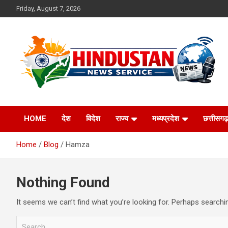
Skip
Friday, August 7, 2026
to
content
Voice of the Nation
Hindustan News
HOME
देश
विदेश
राज्य
मध्यप्रदेश
छत्तीसगढ़
Service
Home
Blog
Hamza
Nothing Found
It seems we can’t find what you’re looking for. Perhaps searchi
S