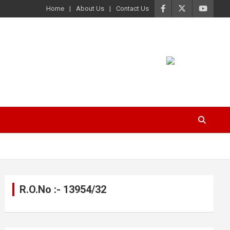
Home
About Us
Contact Us
R.O.No :- 13954/32