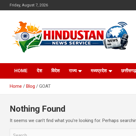
Skip
Friday, August 7, 2026
to
content
Voice of the Nation
Hindustan News
HOME
देश
विदेश
राज्य
मध्यप्रदेश
छत्तीसगढ़
Service
Home
Blog
GOAT
Nothing Found
It seems we can’t find what you’re looking for. Perhaps searchi
S