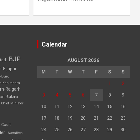
Calendar
BJP
sted
AUGUST 2026
h-Bijapur
M
T
W
T
F
S
S
h-Durg
1
2
rh-Kabirdham
rh-Raigarh
3
4
5
6
7
8
9
garh-Sukma
Chief Minister
10
11
12
13
14
15
16
17
18
19
20
21
22
23
 Court
24
25
26
27
28
29
30
der
Naxalites