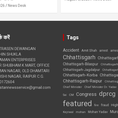
026
News Desk
क करें
Tags
TRASEN DEWANGAN
Accident
Amit Shah
arre
arrest
IN SHUKLA
Chhattisgarh
Chhattisgar
AMAN ENTERPRISES
Chhattisgarh-Bilaspur
Chhattisgar
 SHUBHAM K MART, OFFICE
Chhattisgarh-Jagdalpur
Chhattisga
UMAN NAGAR, OLD DHAMTARI
Chhattisgarh-Korba
Chhattisga
SHI NAGAR, RAIPUR C.G.
Chhattisgarh-Raipur
0172604
Chhattis
ustannewsservice@gmail.com
Chief Minister
Chief Minister Dr. Yadav
dprcg
Congress
CM
Sai
featured
High
fire
fraud
Mur
Mohan Yadav
Kejriwal
mohan