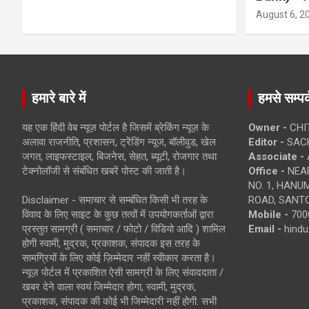
August 6, 2
हमारे बारे में
हमसे सम्पर्
यह एक हिंदी वेब न्यूज़ पोर्टल है जिसमें ब्रेकिंग न्यूज़ के
Owner -
CHI
अलावा राजनीति, प्रशासन, ट्रेंडिंग न्यूज, बॉलीवुड, खेल
Editor -
SACH
जगत, लाइफस्टाइल, बिजनेस, सेहत, ब्यूटी, रोजगार तथा
Associate -
टेक्नोलॉजी से संबंधित खबरें पोस्ट की जाती है।
Office -
NEAR
NO. 1, HAN
Disclaimer - समाचार से सम्बंधित किसी भी तरह के
ROAD, SANTO
विवाद के लिए साइट के कुछ तत्वों में उपयोगकर्ताओं द्वारा
Mobile -
700
प्रस्तुत सामग्री ( समाचार / फोटो / विडियो आदि ) शामिल
Email -
hind
होगी स्वामी, मुद्रक, प्रकाशक, संपादक इस तरह के
सामग्रियों के लिए कोई ज़िम्मेदार नहीं स्वीकार करता है।
न्यूज़ पोर्टल में प्रकाशित ऐसी सामग्री के लिए संवाददाता /
खबर देने वाला स्वयं जिम्मेदार होगा, स्वामी, मुद्रक,
प्रकाशक, संपादक की कोई भी जिम्मेदारी नहीं होगी. सभी