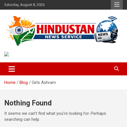
Skip
Saturday, August 8, 2026
to
content
Voice of the Nation
Hindustan News Service
Home
Blog
Girls Ashram
Nothing Found
It seems we can’t find what you’re looking for. Perhaps
searching can help.