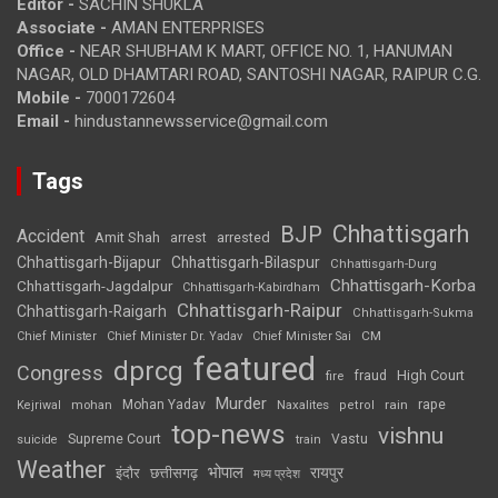
Editor -
SACHIN SHUKLA
Associate -
AMAN ENTERPRISES
Office -
NEAR SHUBHAM K MART, OFFICE NO. 1, HANUMAN
NAGAR, OLD DHAMTARI ROAD, SANTOSHI NAGAR, RAIPUR C.G.
Mobile -
7000172604
Email -
hindustannewsservice@gmail.com
Tags
Chhattisgarh
BJP
Accident
Amit Shah
arrested
arrest
Chhattisgarh-Bijapur
Chhattisgarh-Bilaspur
Chhattisgarh-Durg
Chhattisgarh-Korba
Chhattisgarh-Jagdalpur
Chhattisgarh-Kabirdham
Chhattisgarh-Raipur
Chhattisgarh-Raigarh
Chhattisgarh-Sukma
CM
Chief Minister
Chief Minister Dr. Yadav
Chief Minister Sai
featured
dprcg
Congress
High Court
fire
fraud
Murder
rape
Mohan Yadav
Naxalites
rain
Kejriwal
mohan
petrol
top-news
vishnu
Supreme Court
Vastu
suicide
train
Weather
भोपाल
रायपुर
इंदौर
छत्तीसगढ़
मध्य प्रदेश