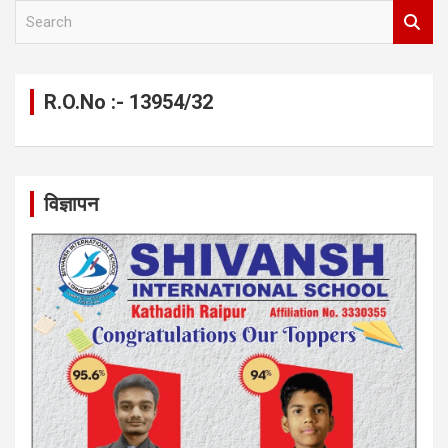
S
e
a
r
c
R.O.No :- 13954/32
h
विज्ञापन