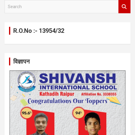
S
e
a
r
c
R.O.No :- 13954/32
h
विज्ञापन