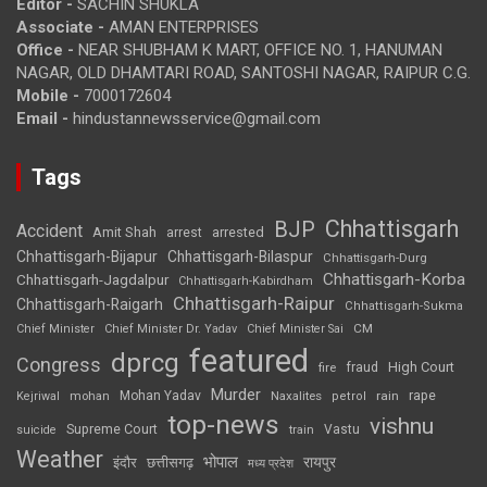
Editor -
SACHIN SHUKLA
Associate -
AMAN ENTERPRISES
Office -
NEAR SHUBHAM K MART, OFFICE NO. 1, HANUMAN
NAGAR, OLD DHAMTARI ROAD, SANTOSHI NAGAR, RAIPUR C.G.
Mobile -
7000172604
Email -
hindustannewsservice@gmail.com
Tags
Chhattisgarh
BJP
Accident
Amit Shah
arrested
arrest
Chhattisgarh-Bijapur
Chhattisgarh-Bilaspur
Chhattisgarh-Durg
Chhattisgarh-Korba
Chhattisgarh-Jagdalpur
Chhattisgarh-Kabirdham
Chhattisgarh-Raipur
Chhattisgarh-Raigarh
Chhattisgarh-Sukma
CM
Chief Minister
Chief Minister Dr. Yadav
Chief Minister Sai
featured
dprcg
Congress
High Court
fire
fraud
Murder
rape
Mohan Yadav
Naxalites
rain
Kejriwal
mohan
petrol
top-news
vishnu
Supreme Court
Vastu
suicide
train
Weather
भोपाल
रायपुर
इंदौर
छत्तीसगढ़
मध्य प्रदेश