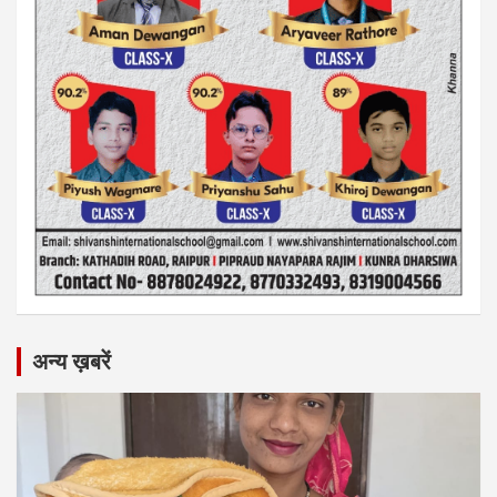
अन्य ख़बरें