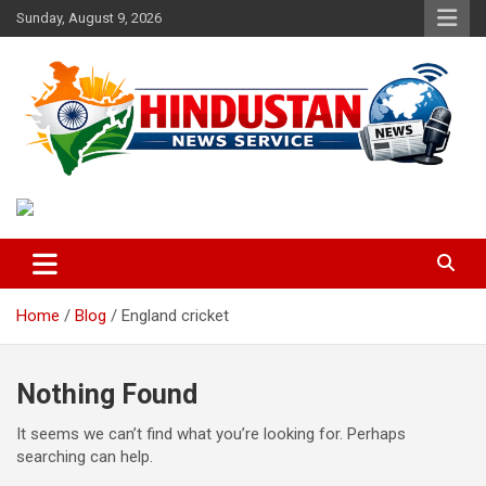
Skip
Sunday, August 9, 2026
to
content
Voice of the Nation
Hindustan News Service
Home
Blog
England cricket
Nothing Found
It seems we can’t find what you’re looking for. Perhaps
searching can help.