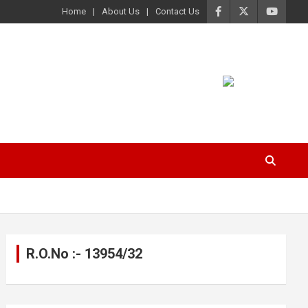
Home
About Us
Contact Us
R.O.No :- 13954/32