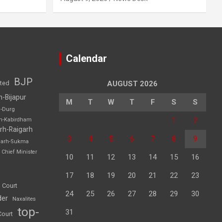
Calendar
BJP
sted
AUGUST 2026
h-Bijapur
M
T
W
T
F
S
S
h-Durg
1
2
rh-Kabirdham
rh-Raigarh
3
4
5
6
7
8
9
garh-Sukma
Chief Minister
10
11
12
13
14
15
16
17
18
19
20
21
22
23
 Court
24
25
26
27
28
29
30
der
Naxalites
top-
31
Court