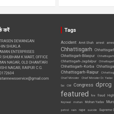
क करें
Tags
TRASEN DEWANGAN
Accident
Amit Shah
arre
arrest
IN SHUKLA
Chhattisgarh
Chhattisgar
AMAN ENTERPRISES
Chhattisgarh-Bilaspur
Chhattisgar
 SHUBHAM K MART, OFFICE
Chhattisgarh-Jagdalpur
Chhattisga
UMAN NAGAR, OLD DHAMTARI
Chhattisgarh-Korba
Chhattisga
SHI NAGAR, RAIPUR C.G.
Chhattisgarh-Raipur
0172604
Chhattis
ustannewsservice@gmail.com
Chief Minister
Chief Minister Dr. Yadav
dprcg
Congress
CM
Sai
featured
High
fire
fraud
Mur
Mohan Yadav
Kejriwal
mohan
rape
Supreme 
rain
petrol
suicide