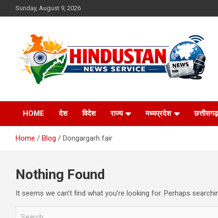
Skip
Sunday, August 9, 2026
to
content
Voice of the Nation
Hindustan News
HOME
देश
विदेश
राज्य
मध्यप्रदेश
छत्तीसगढ़
Service
Home
Blog
Dongargarh fair
Nothing Found
It seems we can’t find what you’re looking for. Perhaps searchi
S