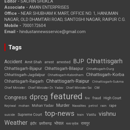
Editor -
SACHIN SHUKLA
Associate -
AMAN ENTERPRISES
Office -
NEAR SHUBHAM K MART, OFFICE NO. 1, HANUMAN
NAGAR, OLD DHAMTARI ROAD, SANTOSHI NAGAR, RAIPUR C.G.
Mobile -
7000172604
Email -
hindustannewsservice@gmail.com
Tags
Chhattisgarh
BJP
Accident
Amit Shah
arrested
arrest
Chhattisgarh-Bijapur
Chhattisgarh-Bilaspur
Chhattisgarh-Durg
Chhattisgarh-Korba
Chhattisgarh-Jagdalpur
Chhattisgarh-Kabirdham
Chhattisgarh-Raipur
Chhattisgarh-Raigarh
Chhattisgarh-Sukma
CM
Chief Minister
Chief Minister Dr. Yadav
Chief Minister Sai
featured
dprcg
Congress
High Court
fire
fraud
Murder
rape
Mohan Yadav
Naxalites
rain
Kejriwal
mohan
petrol
top-news
vishnu
Supreme Court
Vastu
suicide
train
Weather
भोपाल
रायपुर
इंदौर
छत्तीसगढ़
मध्य प्रदेश