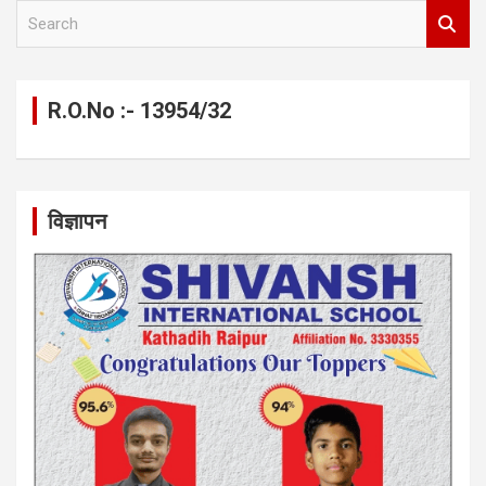
S
e
a
r
c
R.O.No :- 13954/32
h
विज्ञापन