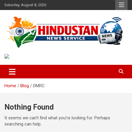
Skip
Saturday, August 8, 2026
to
content
Voice of the Nation
Hindustan News Service
Home
Blog
DMRC
Nothing Found
It seems we can’t find what you’re looking for. Perhaps
searching can help.