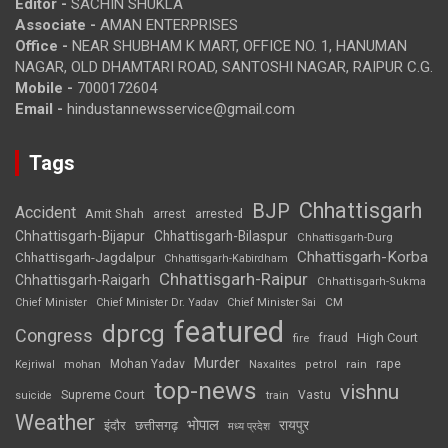
Editor -
SACHIN SHUKLA
Associate -
AMAN ENTERPRISES
Office -
NEAR SHUBHAM K MART, OFFICE NO. 1, HANUMAN
NAGAR, OLD DHAMTARI ROAD, SANTOSHI NAGAR, RAIPUR C.G.
Mobile -
7000172604
Email -
hindustannewsservice@gmail.com
Tags
Chhattisgarh
BJP
Accident
Amit Shah
arrested
arrest
Chhattisgarh-Bijapur
Chhattisgarh-Bilaspur
Chhattisgarh-Durg
Chhattisgarh-Korba
Chhattisgarh-Jagdalpur
Chhattisgarh-Kabirdham
Chhattisgarh-Raipur
Chhattisgarh-Raigarh
Chhattisgarh-Sukma
CM
Chief Minister
Chief Minister Dr. Yadav
Chief Minister Sai
featured
dprcg
Congress
High Court
fire
fraud
Murder
rape
Mohan Yadav
Naxalites
rain
Kejriwal
mohan
petrol
top-news
vishnu
Supreme Court
Vastu
suicide
train
Weather
भोपाल
रायपुर
इंदौर
छत्तीसगढ़
मध्य प्रदेश