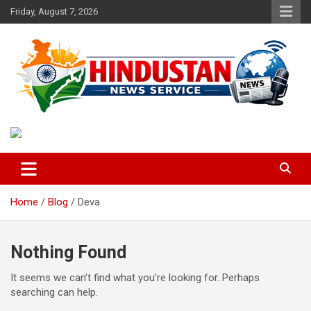
Skip
Friday, August 7, 2026
to
content
Voice of the Nation
Hindustan News Service
Home
Blog
Deva
Nothing Found
It seems we can’t find what you’re looking for. Perhaps
searching can help.