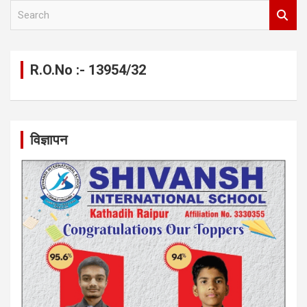
S
e
a
r
c
R.O.No :- 13954/32
h
विज्ञापन