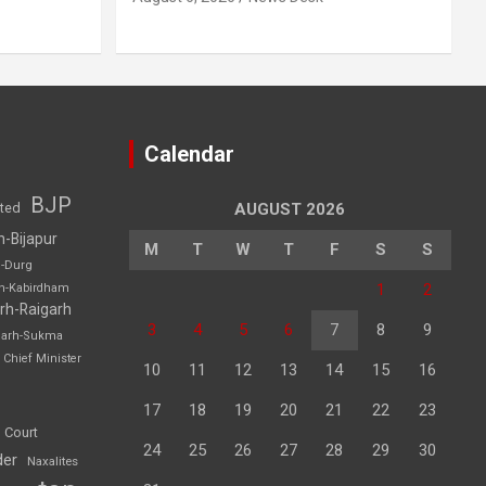
Calendar
BJP
sted
AUGUST 2026
h-Bijapur
M
T
W
T
F
S
S
h-Durg
1
2
rh-Kabirdham
rh-Raigarh
3
4
5
6
7
8
9
garh-Sukma
Chief Minister
10
11
12
13
14
15
16
17
18
19
20
21
22
23
 Court
24
25
26
27
28
29
30
der
Naxalites