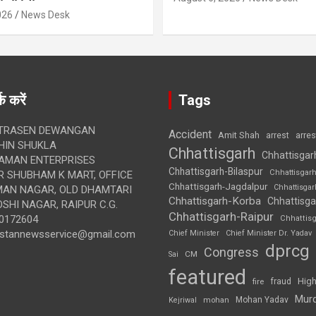
026
News Desk
क करें
Tags
TRASEN DEWANGAN
Accident
Amit Shah
arre
arrest
IN SHUKLA
Chhattisgarh
Chhattisgar
AMAN ENTERPRISES
Chhattisgarh-Bilaspur
Chhattisgar
 SHUBHAM K MART, OFFICE
Chhattisgarh-Jagdalpur
Chhattisga
UMAN NAGAR, OLD DHAMTARI
Chhattisgarh-Korba
Chhattisga
SHI NAGAR, RAIPUR C.G.
Chhattisgarh-Raipur
0172604
Chhattis
ustannewsservice@gmail.com
Chief Minister
Chief Minister Dr. Yadav
dprcg
Congress
CM
Sai
featured
High
fire
fraud
Mur
Mohan Yadav
Kejriwal
mohan