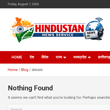
Skip
Friday, August 7, 2026
to
content
Voice of the Nation
Hindustan News
HOME
देश
विदेश
राज्य
मध्यप्रदेश
छत्तीसगढ़
Service
Home
Blog
debate
Nothing Found
It seems we can’t find what you’re looking for. Perhaps searchi
S