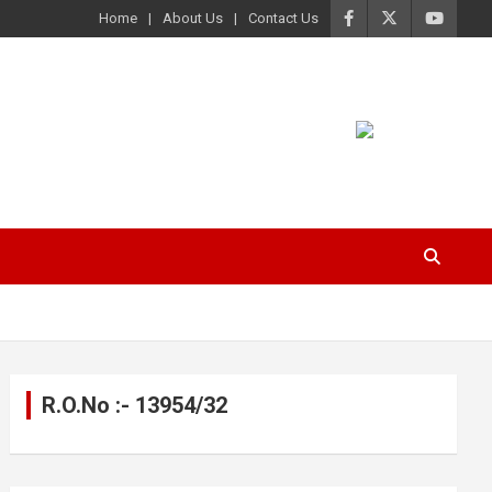
Home
About Us
Contact Us
R.O.No :- 13954/32