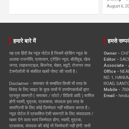
August 6, 2
हमारे बारे में
हमसे सम्पर्
यह एक हिंदी वेब न्यूज़ पोर्टल है जिसमें ब्रेकिंग न्यूज़ के
Owner -
CHI
अलावा राजनीति, प्रशासन, ट्रेंडिंग न्यूज, बॉलीवुड, खेल
Editor -
SACH
जगत, लाइफस्टाइल, बिजनेस, सेहत, ब्यूटी, रोजगार तथा
Associate -
टेक्नोलॉजी से संबंधित खबरें पोस्ट की जाती है।
Office -
NEAR
NO. 1, HAN
Disclaimer - समाचार से सम्बंधित किसी भी तरह के
ROAD, SANTO
विवाद के लिए साइट के कुछ तत्वों में उपयोगकर्ताओं द्वारा
Mobile -
700
प्रस्तुत सामग्री ( समाचार / फोटो / विडियो आदि ) शामिल
Email -
hind
होगी स्वामी, मुद्रक, प्रकाशक, संपादक इस तरह के
सामग्रियों के लिए कोई ज़िम्मेदार नहीं स्वीकार करता है।
न्यूज़ पोर्टल में प्रकाशित ऐसी सामग्री के लिए संवाददाता /
खबर देने वाला स्वयं जिम्मेदार होगा, स्वामी, मुद्रक,
प्रकाशक, संपादक की कोई भी जिम्मेदारी नहीं होगी. सभी