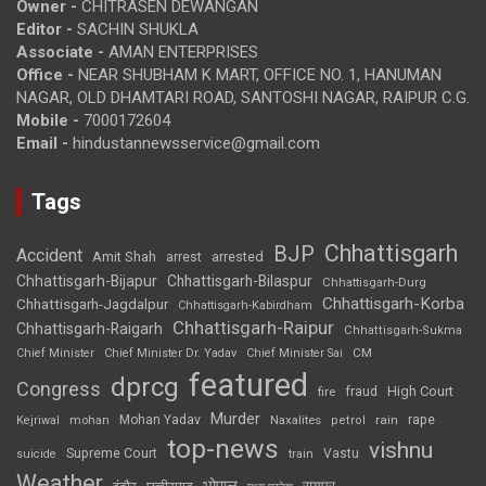
Owner -
CHITRASEN DEWANGAN
Editor -
SACHIN SHUKLA
Associate -
AMAN ENTERPRISES
Office -
NEAR SHUBHAM K MART, OFFICE NO. 1, HANUMAN
NAGAR, OLD DHAMTARI ROAD, SANTOSHI NAGAR, RAIPUR C.G.
Mobile -
7000172604
Email -
hindustannewsservice@gmail.com
Tags
Chhattisgarh
BJP
Accident
Amit Shah
arrested
arrest
Chhattisgarh-Bijapur
Chhattisgarh-Bilaspur
Chhattisgarh-Durg
Chhattisgarh-Korba
Chhattisgarh-Jagdalpur
Chhattisgarh-Kabirdham
Chhattisgarh-Raipur
Chhattisgarh-Raigarh
Chhattisgarh-Sukma
CM
Chief Minister
Chief Minister Dr. Yadav
Chief Minister Sai
featured
dprcg
Congress
High Court
fire
fraud
Murder
rape
Mohan Yadav
Naxalites
rain
Kejriwal
mohan
petrol
top-news
vishnu
Supreme Court
Vastu
suicide
train
Weather
भोपाल
रायपुर