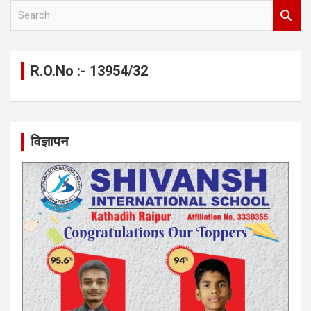
S
e
a
r
c
R.O.No :- 13954/32
h
विज्ञापन