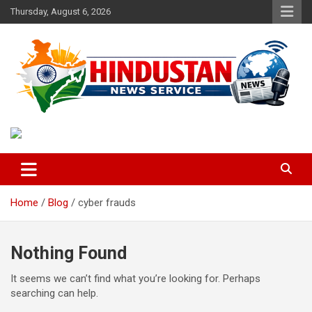
Skip
Thursday, August 6, 2026
to
content
Voice of the Nation
Hindustan News Service
Home
Blog
cyber frauds
Nothing Found
It seems we can’t find what you’re looking for. Perhaps
searching can help.