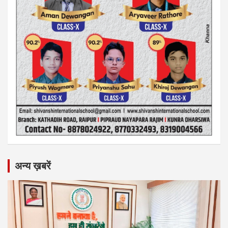
अन्य ख़बरें