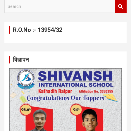
S
e
a
r
c
R.O.No :- 13954/32
h
विज्ञापन