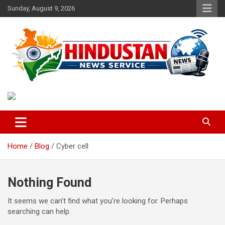
Skip
Sunday, August 9, 2026
to
content
Voice of the Nation
Hindustan News Service
Home
Blog
Cyber ​​cell
Nothing Found
It seems we can’t find what you’re looking for. Perhaps
searching can help.