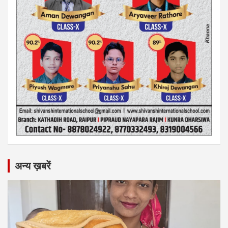
अन्य ख़बरें