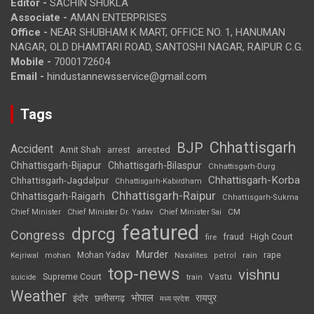
Editor -
SACHIN SHUKLA
Associate -
AMAN ENTERPRISES
Office -
NEAR SHUBHAM K MART, OFFICE NO. 1, HANUMAN
NAGAR, OLD DHAMTARI ROAD, SANTOSHI NAGAR, RAIPUR C.G.
Mobile -
7000172604
Email -
hindustannewsservice@gmail.com
Tags
Chhattisgarh
BJP
Accident
Amit Shah
arrested
arrest
Chhattisgarh-Bijapur
Chhattisgarh-Bilaspur
Chhattisgarh-Durg
Chhattisgarh-Korba
Chhattisgarh-Jagdalpur
Chhattisgarh-Kabirdham
Chhattisgarh-Raipur
Chhattisgarh-Raigarh
Chhattisgarh-Sukma
CM
Chief Minister
Chief Minister Dr. Yadav
Chief Minister Sai
featured
dprcg
Congress
High Court
fire
fraud
Murder
rape
Mohan Yadav
Naxalites
rain
Kejriwal
mohan
petrol
top-news
vishnu
Supreme Court
Vastu
suicide
train
Weather
भोपाल
रायपुर
इंदौर
छत्तीसगढ़
मध्य प्रदेश