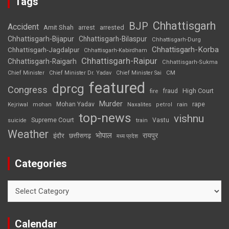
Tags
Chhattisgarh
BJP
Accident
Amit Shah
arrested
arrest
Chhattisgarh-Bijapur
Chhattisgarh-Bilaspur
Chhattisgarh-Durg
Chhattisgarh-Korba
Chhattisgarh-Jagdalpur
Chhattisgarh-Kabirdham
Chhattisgarh-Raipur
Chhattisgarh-Raigarh
Chhattisgarh-Sukma
CM
Chief Minister
Chief Minister Dr. Yadav
Chief Minister Sai
featured
dprcg
Congress
High Court
fire
fraud
Murder
rape
Mohan Yadav
Naxalites
rain
Kejriwal
mohan
petrol
top-news
vishnu
Supreme Court
Vastu
suicide
train
Weather
भोपाल
रायपुर
इंदौर
छत्तीसगढ़
मध्य प्रदेश
Categories
Categories
Calendar