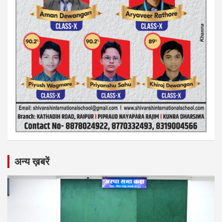
अन्य ख़बरें