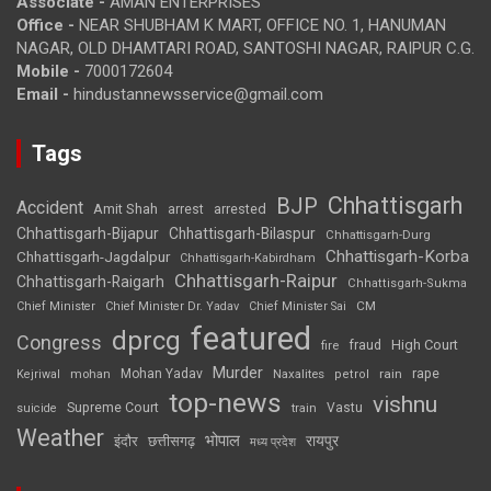
Associate -
AMAN ENTERPRISES
Office -
NEAR SHUBHAM K MART, OFFICE NO. 1, HANUMAN
NAGAR, OLD DHAMTARI ROAD, SANTOSHI NAGAR, RAIPUR C.G.
Mobile -
7000172604
Email -
hindustannewsservice@gmail.com
Tags
Chhattisgarh
BJP
Accident
Amit Shah
arrested
arrest
Chhattisgarh-Bijapur
Chhattisgarh-Bilaspur
Chhattisgarh-Durg
Chhattisgarh-Korba
Chhattisgarh-Jagdalpur
Chhattisgarh-Kabirdham
Chhattisgarh-Raipur
Chhattisgarh-Raigarh
Chhattisgarh-Sukma
CM
Chief Minister
Chief Minister Dr. Yadav
Chief Minister Sai
featured
dprcg
Congress
High Court
fire
fraud
Murder
rape
Mohan Yadav
Naxalites
rain
Kejriwal
mohan
petrol
top-news
vishnu
Supreme Court
Vastu
suicide
train
Weather
भोपाल
रायपुर
इंदौर
छत्तीसगढ़
मध्य प्रदेश