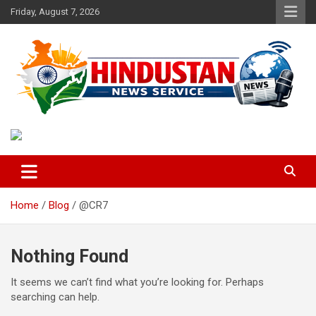
Skip
Friday, August 7, 2026
to
content
Voice of the Nation
Hindustan News Service
Home
Blog
@CR7
Nothing Found
It seems we can’t find what you’re looking for. Perhaps
searching can help.