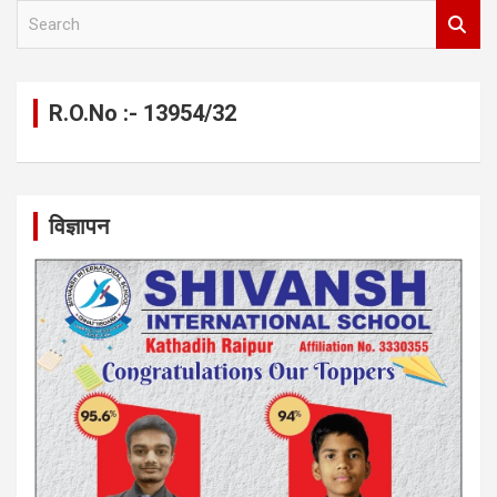
S
e
a
r
c
R.O.No :- 13954/32
h
विज्ञापन