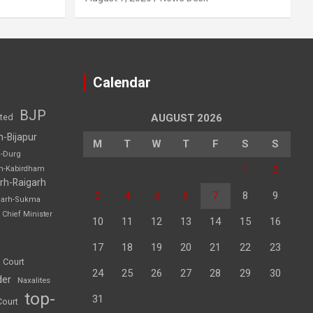
Calendar
BJP
sted
AUGUST 2026
h-Bijapur
M
T
W
T
F
S
S
h-Durg
1
2
rh-Kabirdham
rh-Raigarh
3
4
5
6
7
8
9
garh-Sukma
Chief Minister
10
11
12
13
14
15
16
17
18
19
20
21
22
23
 Court
24
25
26
27
28
29
30
der
Naxalites
top-
31
Court