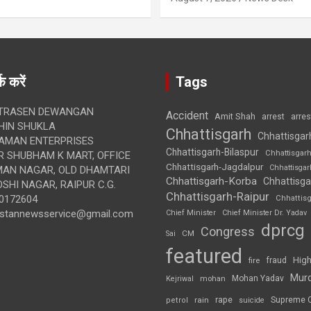
क करें
Tags
TRASEN DEWANGAN
Accident
Amit Shah
arre
arrest
IN SHUKLA
Chhattisgarh
Chhattisgar
AMAN ENTERPRISES
Chhattisgarh-Bilaspur
Chhattisgar
 SHUBHAM K MART, OFFICE
Chhattisgarh-Jagdalpur
Chhattisga
UMAN NAGAR, OLD DHAMTARI
Chhattisgarh-Korba
Chhattisga
SHI NAGAR, RAIPUR C.G.
Chhattisgarh-Raipur
0172604
Chhattis
ustannewsservice@gmail.com
Chief Minister
Chief Minister Dr. Yadav
dprcg
Congress
CM
Sai
featured
High
fire
fraud
Mur
Mohan Yadav
Kejriwal
mohan
rape
Supreme 
rain
petrol
suicide