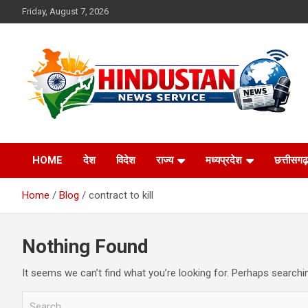
Skip
Friday, August 7, 2026
to
content
Voice of the Nation
Hindustan News
HOME
देश
विदेश
राज्य
मध्यप्रदेश
छत्तीसगढ़
Service
Home
Blog
contract to kill
Nothing Found
It seems we can’t find what you’re looking for. Perhaps searchi
S