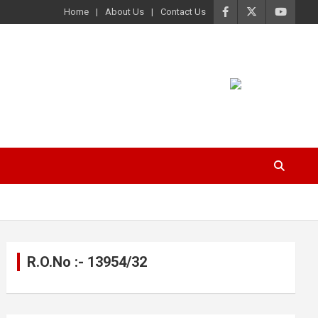
Home
About Us
Contact Us
R.O.No :- 13954/32