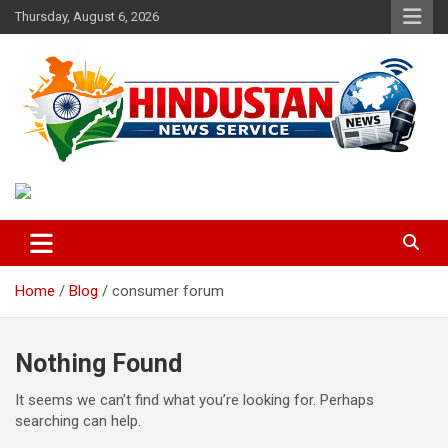
Skip
Thursday, August 6, 2026
to
content
Voice of the Nation
Hindustan News Service
Home
Blog
consumer forum
Nothing Found
It seems we can’t find what you’re looking for. Perhaps
searching can help.