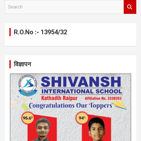
S
e
a
r
c
R.O.No :- 13954/32
h
विज्ञापन