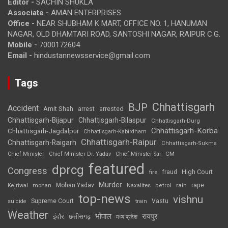
Editor -
SACHIN SHUKLA
Associate -
AMAN ENTERPRISES
Office -
NEAR SHUBHAM K MART, OFFICE NO. 1, HANUMAN
NAGAR, OLD DHAMTARI ROAD, SANTOSHI NAGAR, RAIPUR C.G.
Mobile -
7000172604
Email -
hindustannewsservice@gmail.com
Tags
Chhattisgarh
BJP
Accident
Amit Shah
arrested
arrest
Chhattisgarh-Bijapur
Chhattisgarh-Bilaspur
Chhattisgarh-Durg
Chhattisgarh-Korba
Chhattisgarh-Jagdalpur
Chhattisgarh-Kabirdham
Chhattisgarh-Raipur
Chhattisgarh-Raigarh
Chhattisgarh-Sukma
CM
Chief Minister
Chief Minister Dr. Yadav
Chief Minister Sai
featured
dprcg
Congress
High Court
fire
fraud
Murder
rape
Mohan Yadav
Naxalites
rain
Kejriwal
mohan
petrol
top-news
vishnu
Supreme Court
Vastu
suicide
train
Weather
भोपाल
रायपुर
इंदौर
छत्तीसगढ़
मध्य प्रदेश