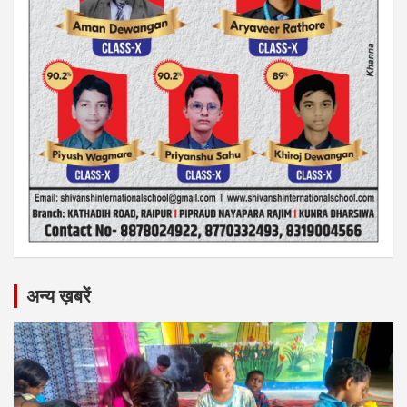
अन्य ख़बरें