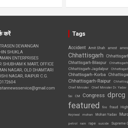
क करें
Tags
TRASEN DEWANGAN
Accident
Amit Shah
arre
arrest
IN SHUKLA
Chhattisgarh
Chhattisgar
AMAN ENTERPRISES
Chhattisgarh-Bilaspur
Chhattisgar
 SHUBHAM K MART, OFFICE
Chhattisgarh-Jagdalpur
Chhattisga
UMAN NAGAR, OLD DHAMTARI
Chhattisgarh-Korba
Chhattisga
SHI NAGAR, RAIPUR C.G.
Chhattisgarh-Raipur
0172604
Chhattis
ustannewsservice@gmail.com
Chief Minister
Chief Minister Dr. Yadav
dprcg
Congress
CM
Sai
featured
High
fire
fraud
Mur
Mohan Yadav
Kejriwal
mohan
rape
Supreme 
rain
petrol
suicide