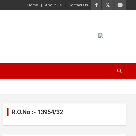
Home
About Us
Contact Us
R.O.No :- 13954/32