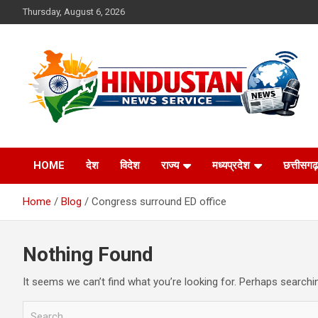
Skip
Thursday, August 6, 2026
to
content
Voice of the Nation
Hindustan News
HOME
देश
विदेश
राज्य
मध्यप्रदेश
छत्तीसगढ़
Service
Home
Blog
Congress surround ED office
Nothing Found
It seems we can’t find what you’re looking for. Perhaps searchi
S