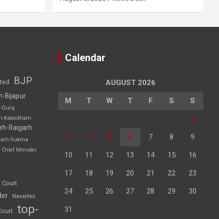
Calendar
BJP
sted
AUGUST 2026
h-Bijapur
M
T
W
T
F
S
S
h-Durg
1
2
rh-Kabirdham
rh-Raigarh
3
4
5
6
7
8
9
garh-Sukma
Chief Minister
10
11
12
13
14
15
16
17
18
19
20
21
22
23
 Court
24
25
26
27
28
29
30
der
Naxalites
top-
31
Court