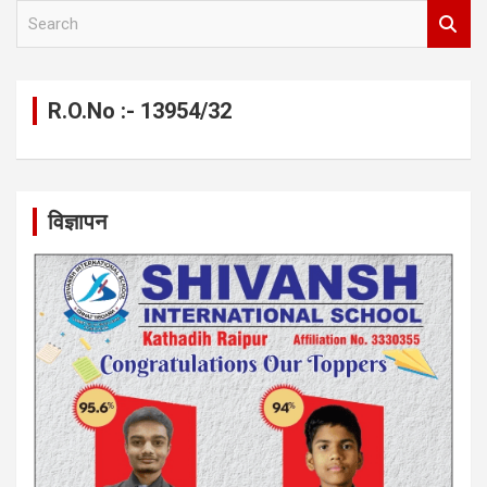
S
e
a
r
c
R.O.No :- 13954/32
h
विज्ञापन