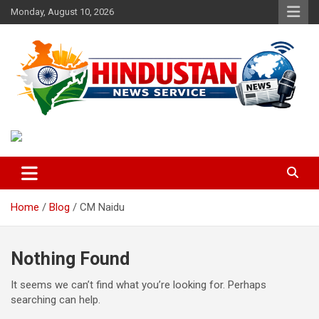
Skip
Monday, August 10, 2026
to
content
Voice of the Nation
Hindustan News Service
Home
Blog
CM Naidu
Nothing Found
It seems we can’t find what you’re looking for. Perhaps
searching can help.