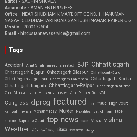
Editor -
SACHIN SHUKLA
Associate -
AMAN ENTERPRISES
Office -
NEAR SHUBHAM K MART, OFFICE NO. 1, HANUMAN
NAGAR, OLD DHAMTARI ROAD, SANTOSHI NAGAR, RAIPUR C.G.
Mobile -
7000172604
Email -
hindustannewsservice@gmail.com
Tags
Chhattisgarh
BJP
Accident
Amit Shah
arrested
arrest
Chhattisgarh-Bijapur
Chhattisgarh-Bilaspur
Chhattisgarh-Durg
Chhattisgarh-Korba
Chhattisgarh-Jagdalpur
Chhattisgarh-Kabirdham
Chhattisgarh-Raipur
Chhattisgarh-Raigarh
Chhattisgarh-Sukma
CM
Chief Minister
Chief Minister Dr. Yadav
Chief Minister Sai
featured
dprcg
Congress
High Court
fire
fraud
Murder
rape
Mohan Yadav
Naxalites
rain
Kejriwal
mohan
petrol
top-news
vishnu
Supreme Court
Vastu
suicide
train
Weather
भोपाल
रायपुर
इंदौर
छत्तीसगढ़
मध्य प्रदेश