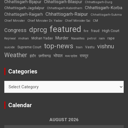
Chhattisgarh-Bijapur
Chhattisgarh-Bilaspur
Chhattisgarh-Durg
Chhattisgarh-Korba
Chhattisgarh-Jagdalpur
Chhattisgarh-Kabirdham
Chhattisgarh-Raipur
Chhattisgarh-Raigarh
Chhattisgarh-Sukma
CM
Chief Minister
Chief Minister Dr. Yadav
Chief Minister Sai
featured
dprcg
Congress
High Court
fire
fraud
Murder
rape
Mohan Yadav
Naxalites
rain
Kejriwal
mohan
petrol
top-news
vishnu
Supreme Court
Vastu
suicide
train
Weather
भोपाल
रायपुर
इंदौर
छत्तीसगढ़
मध्य प्रदेश
Categories
Categories
Calendar
AUGUST 2026