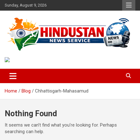
Skip
Sunday, August 9, 2026
to
content
Voice of the Nation
Hindustan News Service
Home
Blog
Chhattisgarh-Mahasamud
Nothing Found
It seems we can’t find what you’re looking for. Perhaps
searching can help.