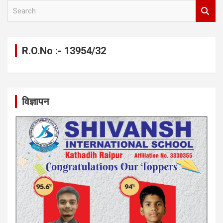
S
e
a
r
c
R.O.No :- 13954/32
h
विज्ञापन