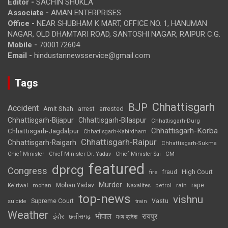
Editor -
SACHIN SHUKLA
Associate -
AMAN ENTERPRISES
Office -
NEAR SHUBHAM K MART, OFFICE NO. 1, HANUMAN
NAGAR, OLD DHAMTARI ROAD, SANTOSHI NAGAR, RAIPUR C.G.
Mobile -
7000172604
Email -
hindustannewsservice@gmail.com
Tags
Chhattisgarh
BJP
Accident
Amit Shah
arrested
arrest
Chhattisgarh-Bijapur
Chhattisgarh-Bilaspur
Chhattisgarh-Durg
Chhattisgarh-Korba
Chhattisgarh-Jagdalpur
Chhattisgarh-Kabirdham
Chhattisgarh-Raipur
Chhattisgarh-Raigarh
Chhattisgarh-Sukma
CM
Chief Minister
Chief Minister Dr. Yadav
Chief Minister Sai
featured
dprcg
Congress
High Court
fire
fraud
Murder
rape
Mohan Yadav
Naxalites
rain
Kejriwal
mohan
petrol
top-news
vishnu
Supreme Court
Vastu
suicide
train
Weather
भोपाल
रायपुर
इंदौर
छत्तीसगढ़
मध्य प्रदेश