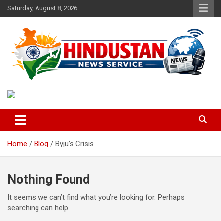
Skip
Saturday, August 8, 2026
to
content
Voice of the Nation
Hindustan News Service
Home
Blog
Byju’s Crisis
Nothing Found
It seems we can’t find what you’re looking for. Perhaps
searching can help.