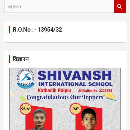
S
e
a
r
c
R.O.No :- 13954/32
h
विज्ञापन