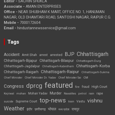
Editor -
SACHIN SHUKLA
Associate -
AMAN ENTERPRISES
Office -
NEAR SHUBHAM K MART, OFFICE NO. 1, HANUMAN
NAGAR, OLD DHAMTARI ROAD, SANTOSHI NAGAR, RAIPUR C.G.
Mobile -
7000172604
Email -
hindustannewsservice@gmail.com
Tags
Chhattisgarh
BJP
Accident
Amit Shah
arrested
arrest
Chhattisgarh-Bijapur
Chhattisgarh-Bilaspur
Chhattisgarh-Durg
Chhattisgarh-Korba
Chhattisgarh-Jagdalpur
Chhattisgarh-Kabirdham
Chhattisgarh-Raipur
Chhattisgarh-Raigarh
Chhattisgarh-Sukma
CM
Chief Minister
Chief Minister Dr. Yadav
Chief Minister Sai
featured
dprcg
Congress
High Court
fire
fraud
Murder
rape
Mohan Yadav
Naxalites
rain
Kejriwal
mohan
petrol
top-news
vishnu
Supreme Court
Vastu
suicide
train
Weather
भोपाल
रायपुर
इंदौर
छत्तीसगढ़
मध्य प्रदेश