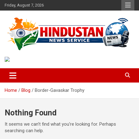
Skip
Friday, August 7, 2026
to
content
Voice of the Nation
Hindustan News Service
Home
Blog
Border-Gavaskar Trophy
Nothing Found
It seems we can’t find what you’re looking for. Perhaps
searching can help.