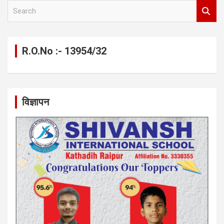
S
e
a
r
c
R.O.No :- 13954/32
h
विज्ञापन