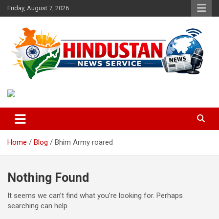
Skip
Friday, August 7, 2026
to
content
Voice of the Nation
Hindustan News Service
Home
Blog
Bhim Army roared
Nothing Found
It seems we can’t find what you’re looking for. Perhaps
searching can help.