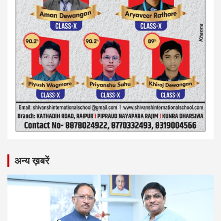
अन्य ख़बरें