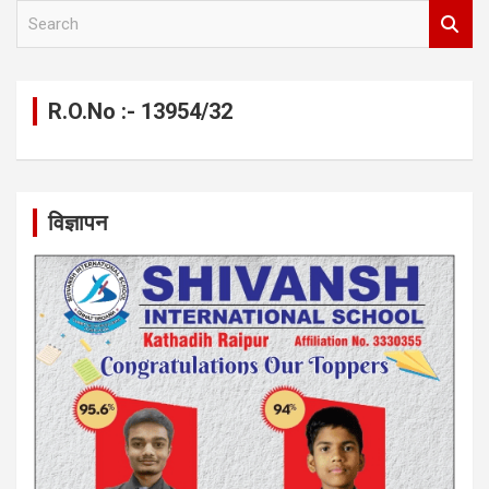
S
e
a
r
c
R.O.No :- 13954/32
h
विज्ञापन