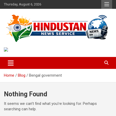
Skip
Thursday, August 6, 2026
to
content
Voice of the Nation
Hindustan News Service
Home
Blog
Bengal government
Nothing Found
It seems we can’t find what you’re looking for. Perhaps
searching can help.