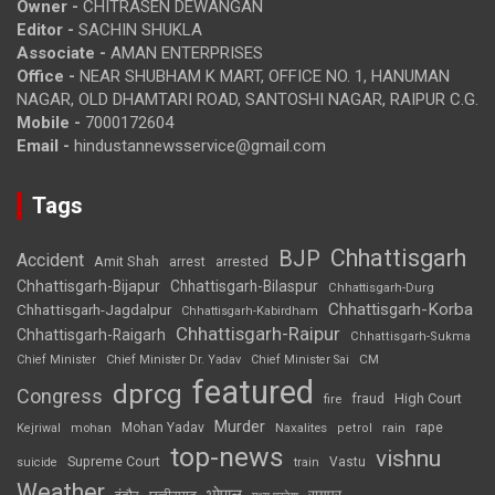
Owner -
CHITRASEN DEWANGAN
Editor -
SACHIN SHUKLA
Associate -
AMAN ENTERPRISES
Office -
NEAR SHUBHAM K MART, OFFICE NO. 1, HANUMAN
NAGAR, OLD DHAMTARI ROAD, SANTOSHI NAGAR, RAIPUR C.G.
Mobile -
7000172604
Email -
hindustannewsservice@gmail.com
Tags
Chhattisgarh
BJP
Accident
Amit Shah
arrested
arrest
Chhattisgarh-Bijapur
Chhattisgarh-Bilaspur
Chhattisgarh-Durg
Chhattisgarh-Korba
Chhattisgarh-Jagdalpur
Chhattisgarh-Kabirdham
Chhattisgarh-Raipur
Chhattisgarh-Raigarh
Chhattisgarh-Sukma
CM
Chief Minister
Chief Minister Dr. Yadav
Chief Minister Sai
featured
dprcg
Congress
High Court
fire
fraud
Murder
rape
Mohan Yadav
Naxalites
rain
Kejriwal
mohan
petrol
top-news
vishnu
Supreme Court
Vastu
suicide
train
Weather
भोपाल
रायपुर