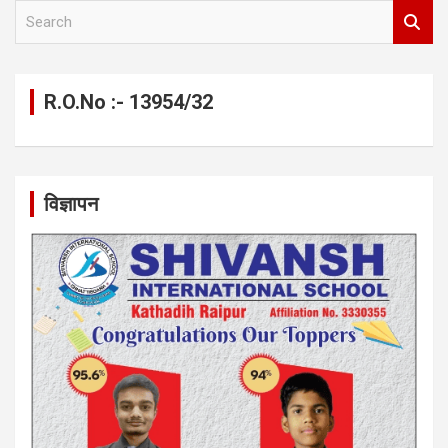
S
e
a
r
c
R.O.No :- 13954/32
h
विज्ञापन