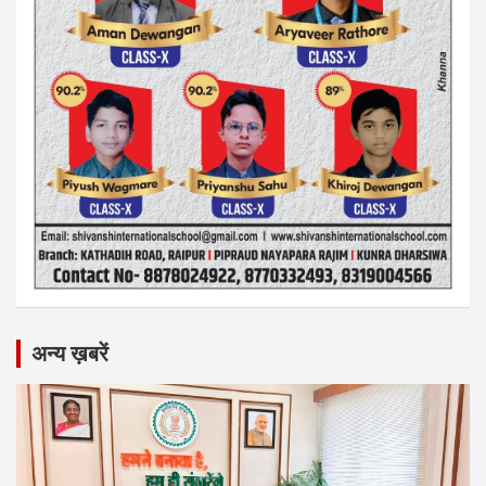
अन्य ख़बरें