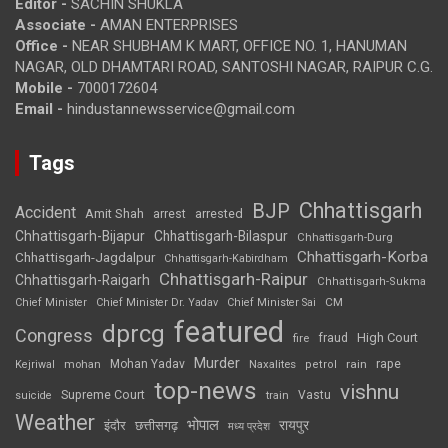
Editor -
SACHIN SHUKLA
Associate -
AMAN ENTERPRISES
Office -
NEAR SHUBHAM K MART, OFFICE NO. 1, HANUMAN
NAGAR, OLD DHAMTARI ROAD, SANTOSHI NAGAR, RAIPUR C.G.
Mobile -
7000172604
Email -
hindustannewsservice@gmail.com
Tags
Chhattisgarh
BJP
Accident
Amit Shah
arrested
arrest
Chhattisgarh-Bijapur
Chhattisgarh-Bilaspur
Chhattisgarh-Durg
Chhattisgarh-Korba
Chhattisgarh-Jagdalpur
Chhattisgarh-Kabirdham
Chhattisgarh-Raipur
Chhattisgarh-Raigarh
Chhattisgarh-Sukma
CM
Chief Minister
Chief Minister Dr. Yadav
Chief Minister Sai
featured
dprcg
Congress
High Court
fire
fraud
Murder
rape
Mohan Yadav
Naxalites
rain
Kejriwal
mohan
petrol
top-news
vishnu
Supreme Court
Vastu
suicide
train
Weather
भोपाल
रायपुर
इंदौर
छत्तीसगढ़
मध्य प्रदेश