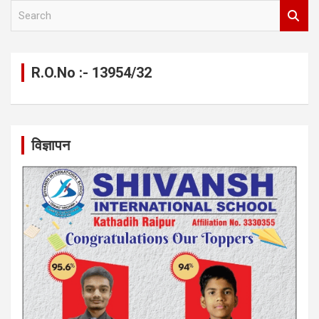
S
e
a
r
c
R.O.No :- 13954/32
h
विज्ञापन