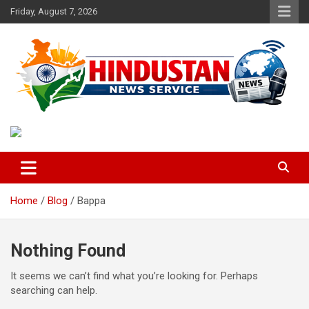
Skip
Friday, August 7, 2026
to
content
Voice of the Nation
Hindustan News Service
Home
Blog
Bappa
Nothing Found
It seems we can’t find what you’re looking for. Perhaps
searching can help.