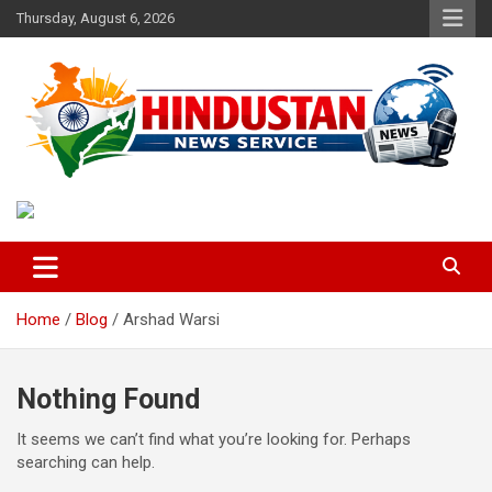
Skip
Thursday, August 6, 2026
to
content
Voice of the Nation
Hindustan News Service
Home
Blog
Arshad Warsi
Nothing Found
It seems we can’t find what you’re looking for. Perhaps
searching can help.