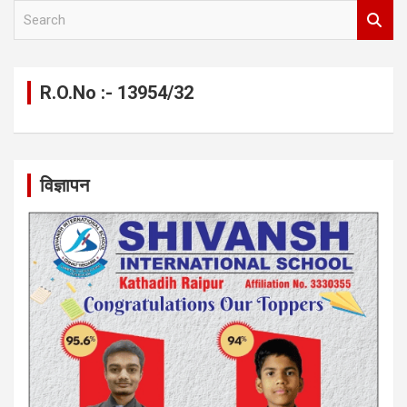
S
e
a
r
c
R.O.No :- 13954/32
h
विज्ञापन