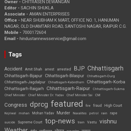
Owner -
CHITRASEN DEWANGAN
Editor -
SACHIN SHUKLA
Associate -
AMAN ENTERPRISES
Office -
NEAR SHUBHAM K MART, OFFICE NO. 1, HANUMAN
NAGAR, OLD DHAMTARI ROAD, SANTOSHI NAGAR, RAIPUR C.G.
Mobile -
7000172604
Email -
hindustannewsservice@gmail.com
Tags
Chhattisgarh
BJP
Accident
Amit Shah
arrested
arrest
Chhattisgarh-Bijapur
Chhattisgarh-Bilaspur
Chhattisgarh-Durg
Chhattisgarh-Korba
Chhattisgarh-Jagdalpur
Chhattisgarh-Kabirdham
Chhattisgarh-Raipur
Chhattisgarh-Raigarh
Chhattisgarh-Sukma
CM
Chief Minister
Chief Minister Dr. Yadav
Chief Minister Sai
featured
dprcg
Congress
High Court
fire
fraud
Murder
rape
Mohan Yadav
Naxalites
rain
Kejriwal
mohan
petrol
top-news
vishnu
Supreme Court
Vastu
suicide
train
Weather
भोपाल
रायपुर