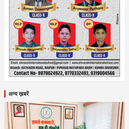
अन्य ख़बरें