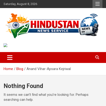
Skip
Saturday, August 8, 2026
to
content
Voice of the Nation
Hindustan News Service
Home
Blog
Anand Vihar-Apsara Kejriwal
Nothing Found
It seems we can’t find what you’re looking for. Perhaps
searching can help.