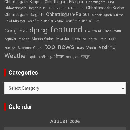
Chhattisgarh-Bijapur
Chhattisgarh-Bilaspur
Chhattisgarh-Durg
Chhattisgarh-Korba
Chhattisgarh-Jagdalpur
Chhattisgarh-Kabirdham
Chhattisgarh-Raipur
Chhattisgarh-Raigarh
Chhattisgarh-Sukma
CM
Chief Minister
Chief Minister Dr. Yadav
Chief Minister Sai
featured
dprcg
Congress
High Court
fire
fraud
Murder
rape
Mohan Yadav
Naxalites
rain
Kejriwal
mohan
petrol
top-news
vishnu
Supreme Court
Vastu
suicide
train
Weather
भोपाल
रायपुर
इंदौर
छत्तीसगढ़
मध्य प्रदेश
Categories
Categories
Calendar
AUGUST 2026