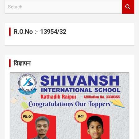
S
e
a
r
c
R.O.No :- 13954/32
h
विज्ञापन