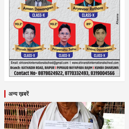
अन्य ख़बरें