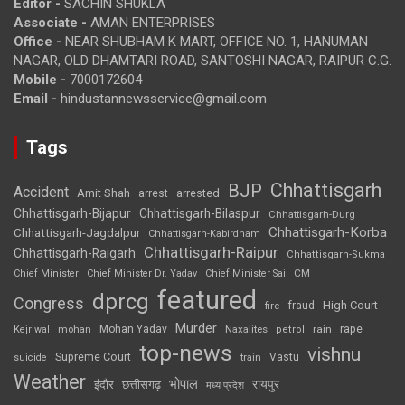
Editor -
SACHIN SHUKLA
Associate -
AMAN ENTERPRISES
Office -
NEAR SHUBHAM K MART, OFFICE NO. 1, HANUMAN
NAGAR, OLD DHAMTARI ROAD, SANTOSHI NAGAR, RAIPUR C.G.
Mobile -
7000172604
Email -
hindustannewsservice@gmail.com
Tags
Chhattisgarh
BJP
Accident
Amit Shah
arrested
arrest
Chhattisgarh-Bijapur
Chhattisgarh-Bilaspur
Chhattisgarh-Durg
Chhattisgarh-Korba
Chhattisgarh-Jagdalpur
Chhattisgarh-Kabirdham
Chhattisgarh-Raipur
Chhattisgarh-Raigarh
Chhattisgarh-Sukma
CM
Chief Minister
Chief Minister Dr. Yadav
Chief Minister Sai
featured
dprcg
Congress
High Court
fire
fraud
Murder
rape
Mohan Yadav
Naxalites
rain
Kejriwal
mohan
petrol
top-news
vishnu
Supreme Court
Vastu
suicide
train
Weather
भोपाल
रायपुर
इंदौर
छत्तीसगढ़
मध्य प्रदेश