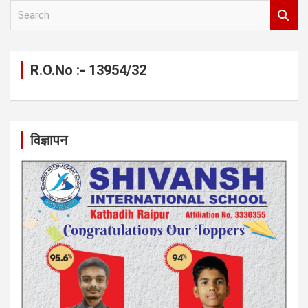
S
e
a
r
c
R.O.No :- 13954/32
h
विज्ञापन