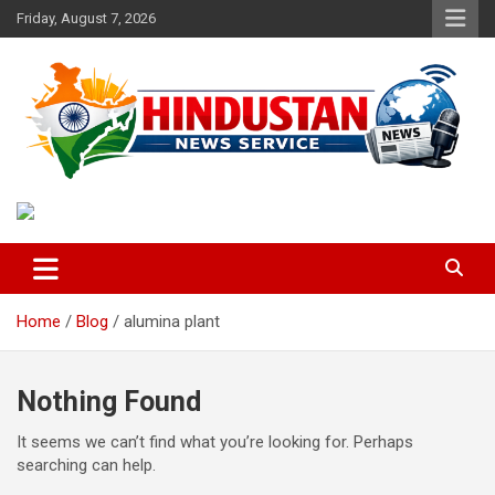
Skip
Friday, August 7, 2026
to
content
Voice of the Nation
Hindustan News Service
Home
Blog
alumina plant
Nothing Found
It seems we can’t find what you’re looking for. Perhaps
searching can help.