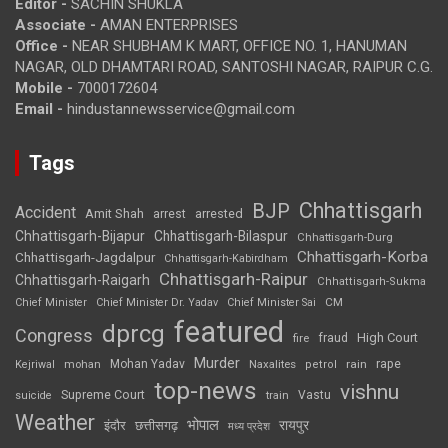
Editor -
SACHIN SHUKLA
Associate -
AMAN ENTERPRISES
Office -
NEAR SHUBHAM K MART, OFFICE NO. 1, HANUMAN
NAGAR, OLD DHAMTARI ROAD, SANTOSHI NAGAR, RAIPUR C.G.
Mobile -
7000172604
Email -
hindustannewsservice@gmail.com
Tags
Chhattisgarh
BJP
Accident
Amit Shah
arrested
arrest
Chhattisgarh-Bijapur
Chhattisgarh-Bilaspur
Chhattisgarh-Durg
Chhattisgarh-Korba
Chhattisgarh-Jagdalpur
Chhattisgarh-Kabirdham
Chhattisgarh-Raipur
Chhattisgarh-Raigarh
Chhattisgarh-Sukma
CM
Chief Minister
Chief Minister Dr. Yadav
Chief Minister Sai
featured
dprcg
Congress
High Court
fire
fraud
Murder
rape
Mohan Yadav
Naxalites
rain
Kejriwal
mohan
petrol
top-news
vishnu
Supreme Court
Vastu
suicide
train
Weather
भोपाल
रायपुर
इंदौर
छत्तीसगढ़
मध्य प्रदेश