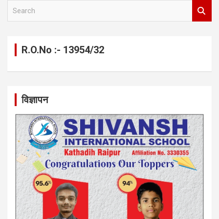
S
e
a
r
c
R.O.No :- 13954/32
h
विज्ञापन