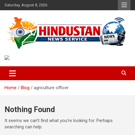
Skip
Saturday, August 8, 2026
to
content
Voice of the Nation
Hindustan News Service
Home
Blog
agriculture officer
Nothing Found
It seems we can’t find what you’re looking for. Perhaps
searching can help.