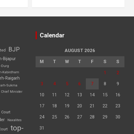
Calendar
BJP
sted
AUGUST 2026
h-Bijapur
M
T
W
T
F
S
S
h-Durg
1
2
rh-Kabirdham
rh-Raigarh
3
4
5
6
7
8
9
garh-Sukma
Chief Minister
10
11
12
13
14
15
16
17
18
19
20
21
22
23
 Court
24
25
26
27
28
29
30
der
Naxalites
top-
31
Court