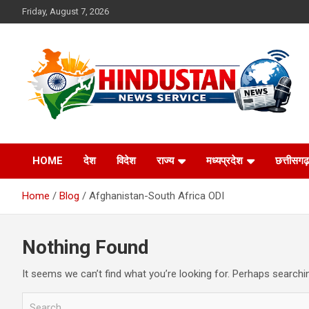
Skip
Friday, August 7, 2026
to
content
Voice of the Nation
Hindustan News
HOME
देश
विदेश
राज्य
मध्यप्रदेश
छत्तीसगढ़
Service
Home
Blog
Afghanistan-South Africa ODI
Nothing Found
It seems we can’t find what you’re looking for. Perhaps searchi
S