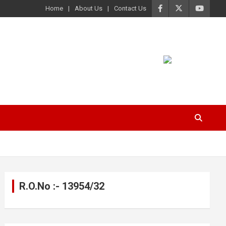
Home
About Us
Contact Us
R.O.No :- 13954/32