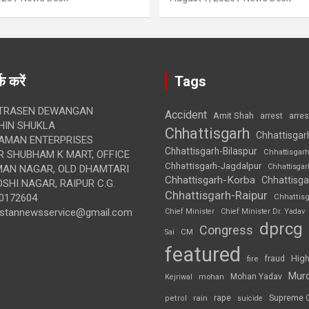
क करें
Tags
TRASEN DEWANGAN
Accident
Amit Shah
arre
arrest
IN SHUKLA
Chhattisgarh
Chhattisgar
AMAN ENTERPRISES
Chhattisgarh-Bilaspur
Chhattisgar
 SHUBHAM K MART, OFFICE
Chhattisgarh-Jagdalpur
Chhattisga
UMAN NAGAR, OLD DHAMTARI
Chhattisgarh-Korba
Chhattisga
SHI NAGAR, RAIPUR C.G.
Chhattisgarh-Raipur
0172604
Chhattis
ustannewsservice@gmail.com
Chief Minister
Chief Minister Dr. Yadav
dprcg
Congress
CM
Sai
featured
High
fire
fraud
Mur
Mohan Yadav
Kejriwal
mohan
rape
Supreme 
rain
petrol
suicide