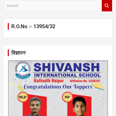
S
e
a
r
c
R.O.No :- 13954/32
h
विज्ञापन