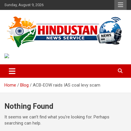
Skip
Sunday, August 9, 2026
to
content
Voice of the Nation
Hindustan News Service
Home
Blog
ACB-EOW raids IAS coal levy scam
Nothing Found
It seems we can’t find what you’re looking for. Perhaps
searching can help.