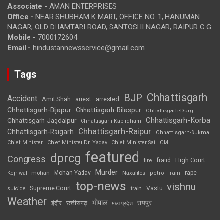
Associate -
AMAN ENTERPRISES
Office -
NEAR SHUBHAM K MART, OFFICE NO. 1, HANUMAN
NAGAR, OLD DHAMTARI ROAD, SANTOSHI NAGAR, RAIPUR C.G.
Mobile -
7000172604
Email -
hindustannewsservice@gmail.com
Tags
Chhattisgarh
BJP
Accident
Amit Shah
arrested
arrest
Chhattisgarh-Bijapur
Chhattisgarh-Bilaspur
Chhattisgarh-Durg
Chhattisgarh-Korba
Chhattisgarh-Jagdalpur
Chhattisgarh-Kabirdham
Chhattisgarh-Raipur
Chhattisgarh-Raigarh
Chhattisgarh-Sukma
CM
Chief Minister
Chief Minister Dr. Yadav
Chief Minister Sai
featured
dprcg
Congress
High Court
fire
fraud
Murder
rape
Mohan Yadav
Naxalites
rain
Kejriwal
mohan
petrol
top-news
vishnu
Supreme Court
Vastu
suicide
train
Weather
भोपाल
रायपुर
इंदौर
छत्तीसगढ़
मध्य प्रदेश