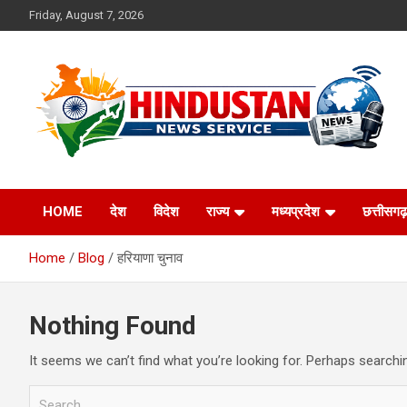
Skip
Friday, August 7, 2026
to
content
Voice of the Nation
Hindustan News
HOME
देश
विदेश
राज्य
मध्यप्रदेश
छत्तीसगढ़
Service
Home
Blog
हरियाणा चुनाव
Nothing Found
It seems we can’t find what you’re looking for. Perhaps searchi
S