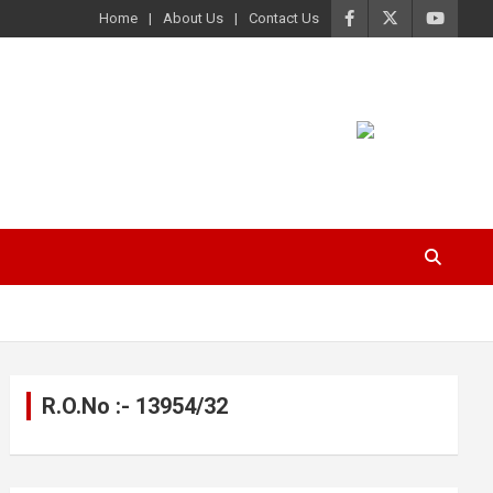
Home
About Us
Contact Us
R.O.No :- 13954/32