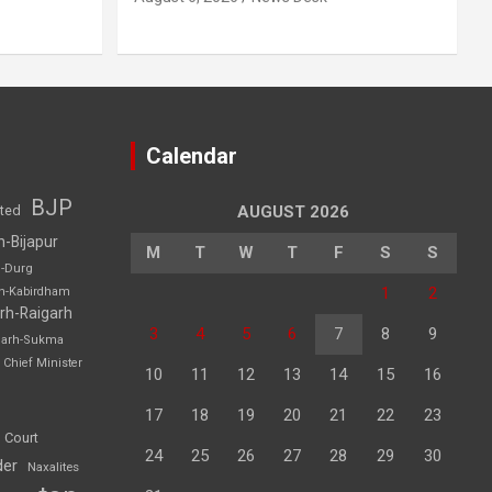
Calendar
BJP
sted
AUGUST 2026
h-Bijapur
M
T
W
T
F
S
S
h-Durg
1
2
rh-Kabirdham
rh-Raigarh
3
4
5
6
7
8
9
garh-Sukma
Chief Minister
10
11
12
13
14
15
16
17
18
19
20
21
22
23
 Court
24
25
26
27
28
29
30
der
Naxalites