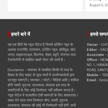
August 6, 2
हमारे बारे में
हमसे सम्पर्
यह एक हिंदी वेब न्यूज़ पोर्टल है जिसमें ब्रेकिंग न्यूज़ के
Owner -
CHI
अलावा राजनीति, प्रशासन, ट्रेंडिंग न्यूज, बॉलीवुड, खेल
Editor -
SACH
जगत, लाइफस्टाइल, बिजनेस, सेहत, ब्यूटी, रोजगार तथा
Associate -
टेक्नोलॉजी से संबंधित खबरें पोस्ट की जाती है।
Office -
NEAR
NO. 1, HAN
Disclaimer - समाचार से सम्बंधित किसी भी तरह के
ROAD, SANTO
विवाद के लिए साइट के कुछ तत्वों में उपयोगकर्ताओं द्वारा
Mobile -
700
प्रस्तुत सामग्री ( समाचार / फोटो / विडियो आदि ) शामिल
Email -
hind
होगी स्वामी, मुद्रक, प्रकाशक, संपादक इस तरह के
सामग्रियों के लिए कोई ज़िम्मेदार नहीं स्वीकार करता है।
न्यूज़ पोर्टल में प्रकाशित ऐसी सामग्री के लिए संवाददाता /
खबर देने वाला स्वयं जिम्मेदार होगा, स्वामी, मुद्रक,
प्रकाशक, संपादक की कोई भी जिम्मेदारी नहीं होगी. सभी