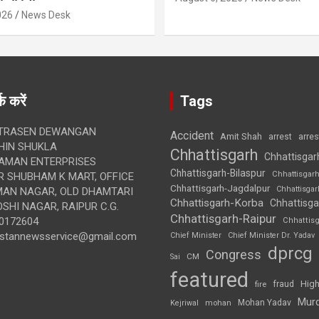
026
News Desk
क करें
Tags
TRASEN DEWANGAN
Accident
Amit Shah
arre
arrest
IN SHUKLA
Chhattisgarh
Chhattisgar
AMAN ENTERPRISES
Chhattisgarh-Bilaspur
Chhattisgar
 SHUBHAM K MART, OFFICE
Chhattisgarh-Jagdalpur
Chhattisga
UMAN NAGAR, OLD DHAMTARI
Chhattisgarh-Korba
Chhattisga
SHI NAGAR, RAIPUR C.G.
Chhattisgarh-Raipur
0172604
Chhattis
ustannewsservice@gmail.com
Chief Minister
Chief Minister Dr. Yadav
dprcg
Congress
CM
Sai
featured
High
fire
fraud
Mur
Mohan Yadav
Kejriwal
mohan