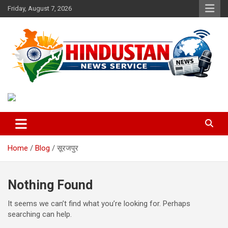
Skip
Friday, August 7, 2026
to
content
Voice of the Nation
Hindustan News Service
Home
Blog
सूरजपुर
Nothing Found
It seems we can’t find what you’re looking for. Perhaps
searching can help.