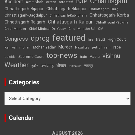
Chhattisgarh
BJP
Accident
Amit Shah
arrested
arrest
Chhattisgarh-Bijapur
Chhattisgarh-Bilaspur
Chhattisgarh-Durg
Chhattisgarh-Korba
Chhattisgarh-Jagdalpur
Chhattisgarh-Kabirdham
Chhattisgarh-Raipur
Chhattisgarh-Raigarh
Chhattisgarh-Sukma
CM
Chief Minister
Chief Minister Dr. Yadav
Chief Minister Sai
featured
dprcg
Congress
High Court
fire
fraud
Murder
rape
Mohan Yadav
Naxalites
rain
Kejriwal
mohan
petrol
top-news
vishnu
Supreme Court
Vastu
suicide
train
Weather
भोपाल
रायपुर
इंदौर
छत्तीसगढ़
मध्य प्रदेश
Categories
Categories
Calendar
AUGUST 2026