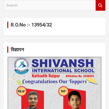
S
e
a
r
c
R.O.No :- 13954/32
h
विज्ञापन