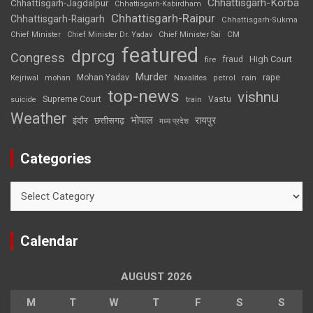
Chhattisgarh-Korba
Chhattisgarh-Jagdalpur
Chhattisgarh-Kabirdham
Chhattisgarh-Raipur
Chhattisgarh-Raigarh
Chhattisgarh-Sukma
CM
Chief Minister
Chief Minister Dr. Yadav
Chief Minister Sai
featured
dprcg
Congress
High Court
fire
fraud
Murder
rape
Mohan Yadav
Naxalites
rain
Kejriwal
mohan
petrol
top-news
vishnu
Supreme Court
Vastu
suicide
train
Weather
भोपाल
रायपुर
इंदौर
छत्तीसगढ़
मध्य प्रदेश
Categories
Categories
Calendar
AUGUST 2026
M
T
W
T
F
S
S