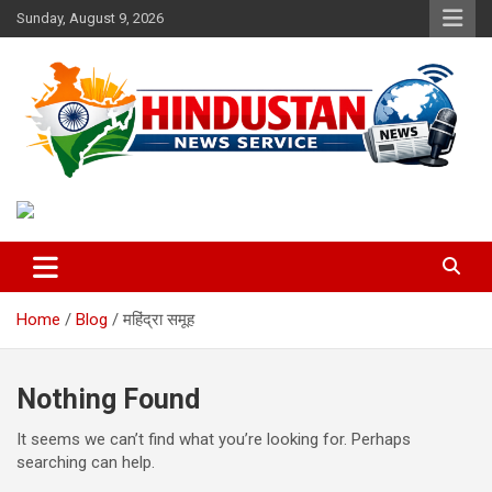
Skip
Sunday, August 9, 2026
to
content
Voice of the Nation
Hindustan News Service
Home
Blog
महिंद्रा समूह
Nothing Found
It seems we can’t find what you’re looking for. Perhaps
searching can help.