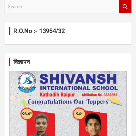
S
e
a
r
c
R.O.No :- 13954/32
h
विज्ञापन