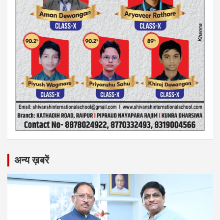
अन्य ख़बरें