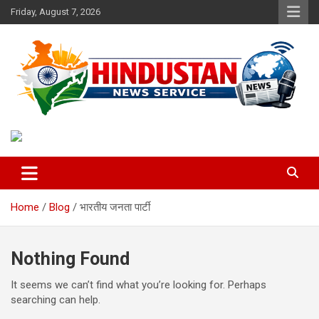
Skip
Friday, August 7, 2026
to
content
Voice of the Nation
Hindustan News Service
Home
Blog
भारतीय जनता पार्टी
Nothing Found
It seems we can’t find what you’re looking for. Perhaps
searching can help.