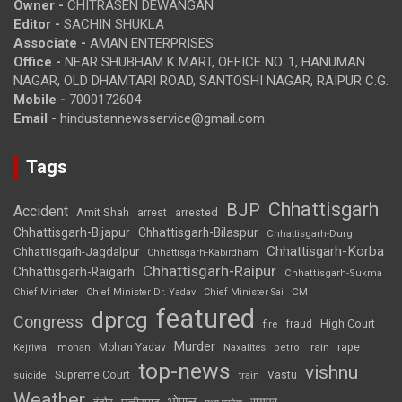
Owner -
CHITRASEN DEWANGAN
Editor -
SACHIN SHUKLA
Associate -
AMAN ENTERPRISES
Office -
NEAR SHUBHAM K MART, OFFICE NO. 1, HANUMAN
NAGAR, OLD DHAMTARI ROAD, SANTOSHI NAGAR, RAIPUR C.G.
Mobile -
7000172604
Email -
hindustannewsservice@gmail.com
Tags
Chhattisgarh
BJP
Accident
Amit Shah
arrested
arrest
Chhattisgarh-Bijapur
Chhattisgarh-Bilaspur
Chhattisgarh-Durg
Chhattisgarh-Korba
Chhattisgarh-Jagdalpur
Chhattisgarh-Kabirdham
Chhattisgarh-Raipur
Chhattisgarh-Raigarh
Chhattisgarh-Sukma
CM
Chief Minister
Chief Minister Dr. Yadav
Chief Minister Sai
featured
dprcg
Congress
High Court
fire
fraud
Murder
rape
Mohan Yadav
Naxalites
rain
Kejriwal
mohan
petrol
top-news
vishnu
Supreme Court
Vastu
suicide
train
Weather
भोपाल
रायपुर