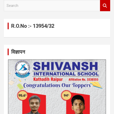
S
e
a
r
c
R.O.No :- 13954/32
h
विज्ञापन