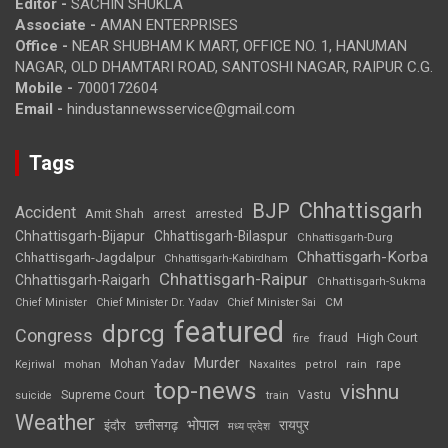
Editor -
SACHIN SHUKLA
Associate -
AMAN ENTERPRISES
Office -
NEAR SHUBHAM K MART, OFFICE NO. 1, HANUMAN
NAGAR, OLD DHAMTARI ROAD, SANTOSHI NAGAR, RAIPUR C.G.
Mobile -
7000172604
Email -
hindustannewsservice@gmail.com
Tags
Chhattisgarh
BJP
Accident
Amit Shah
arrested
arrest
Chhattisgarh-Bijapur
Chhattisgarh-Bilaspur
Chhattisgarh-Durg
Chhattisgarh-Korba
Chhattisgarh-Jagdalpur
Chhattisgarh-Kabirdham
Chhattisgarh-Raipur
Chhattisgarh-Raigarh
Chhattisgarh-Sukma
CM
Chief Minister
Chief Minister Dr. Yadav
Chief Minister Sai
featured
dprcg
Congress
High Court
fire
fraud
Murder
rape
Mohan Yadav
Naxalites
rain
Kejriwal
mohan
petrol
top-news
vishnu
Supreme Court
Vastu
suicide
train
Weather
भोपाल
रायपुर
इंदौर
छत्तीसगढ़
मध्य प्रदेश