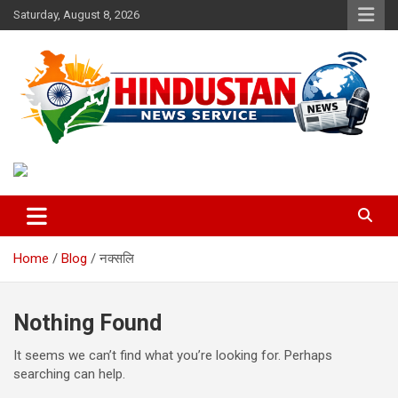
Skip
Saturday, August 8, 2026
to
content
Voice of the Nation
Hindustan News Service
Home
Blog
नक्सलि
Nothing Found
It seems we can’t find what you’re looking for. Perhaps
searching can help.