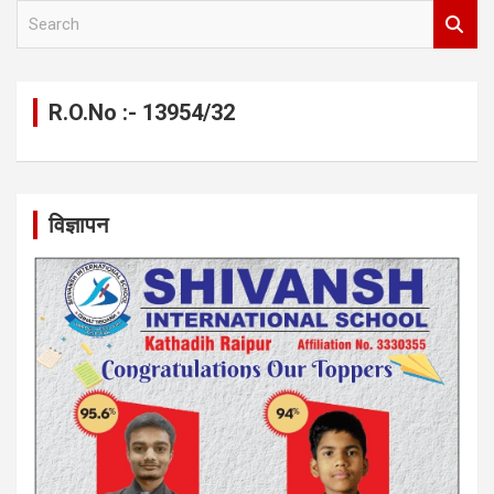
S
e
a
r
c
R.O.No :- 13954/32
h
विज्ञापन