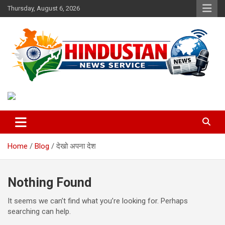
Skip
Thursday, August 6, 2026
to
content
Voice of the Nation
Hindustan News Service
Home
Blog
देखो अपना देश
Nothing Found
It seems we can’t find what you’re looking for. Perhaps
searching can help.