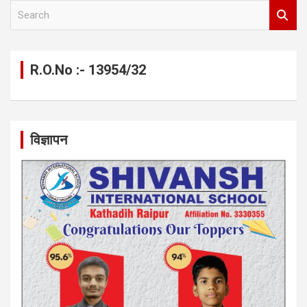
S
e
a
r
c
R.O.No :- 13954/32
h
विज्ञापन