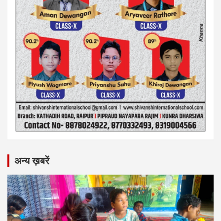
अन्य ख़बरें