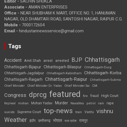
Editor -
SACHIN SHUKLA
Associate -
AMAN ENTERPRISES
Office -
NEAR SHUBHAM K MART, OFFICE NO. 1, HANUMAN
NAGAR, OLD DHAMTARI ROAD, SANTOSHI NAGAR, RAIPUR C.G.
Mobile -
7000172604
Email -
hindustannewsservice@gmail.com
Tags
Chhattisgarh
BJP
Accident
Amit Shah
arrested
arrest
Chhattisgarh-Bijapur
Chhattisgarh-Bilaspur
Chhattisgarh-Durg
Chhattisgarh-Korba
Chhattisgarh-Jagdalpur
Chhattisgarh-Kabirdham
Chhattisgarh-Raipur
Chhattisgarh-Raigarh
Chhattisgarh-Sukma
CM
Chief Minister
Chief Minister Dr. Yadav
Chief Minister Sai
featured
dprcg
Congress
High Court
fire
fraud
Murder
rape
Mohan Yadav
Naxalites
rain
Kejriwal
mohan
petrol
top-news
vishnu
Supreme Court
Vastu
suicide
train
Weather
भोपाल
रायपुर
इंदौर
छत्तीसगढ़
मध्य प्रदेश