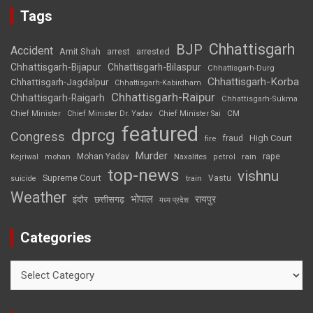
Tags
Chhattisgarh
BJP
Accident
Amit Shah
arrested
arrest
Chhattisgarh-Bijapur
Chhattisgarh-Bilaspur
Chhattisgarh-Durg
Chhattisgarh-Korba
Chhattisgarh-Jagdalpur
Chhattisgarh-Kabirdham
Chhattisgarh-Raipur
Chhattisgarh-Raigarh
Chhattisgarh-Sukma
CM
Chief Minister
Chief Minister Dr. Yadav
Chief Minister Sai
featured
dprcg
Congress
High Court
fire
fraud
Murder
rape
Mohan Yadav
Naxalites
rain
Kejriwal
mohan
petrol
top-news
vishnu
Supreme Court
Vastu
suicide
train
Weather
भोपाल
रायपुर
इंदौर
छत्तीसगढ़
मध्य प्रदेश
Categories
Categories