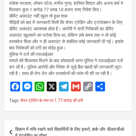
राकेश सरकार, लोचन पटेल, मनील गुप्ता, श्रीमंत मिश्रा और अजय वर्मा ने
मिलकर कुल 1 करोड़ 77 लाख 10 हजार रुपए निवेश किए।
डीमैट अकाउंट नहीं खुला तो हुआ शक
पीड़ितों को बाद में जानकारी मिली कि शेयर ट्रेडिंग और ट्रांजेक्शन के लिए
डीमैट अकाउंट आवश्यक होता है। आरोपी ने सभी निवेशकों का डीमैट
अकाउंट खुलवाने का भरोसा दिया था, लेकिन लंबे समय तक न तो कोई
दस्तावेज मिला और न ही अकाउंट से संबंधित कोई जानकारी दी गई। इसके
बाद निवेशकों को ठगी का संदेह हुआ।
पुलिस ने दर्ज की एफआईआर
मामले की शिकायत मिलने के बाद कोतवाली थाना पुलिस ने एफआईआर दर्ज
कर ली है। पुलिस आरोपी और निवेश से जुड़े बैंक खातों की जानकारी जुटा
रही है। साथ ही लेन-देन और दस्तावेजों की जांच भी की जा रही है।
F
M
W
X
T
G
C
S
a
es
h
el
m
o
h
Tags:
शेयर ट्रेडिंग के नाम पर 1.77 करोड़ की ठगी
ce
se
at
e
ail
py
ar
b
n
s
gr
Li
e
o
g
A
a
n
Post
विज्ञान में रुचि रखने वाले विद्यार्थियों के लिए इसरो, बार्क और डीआरडीओ
o
er
p
m
k
navigation
में इंटर्नशिप का मौका