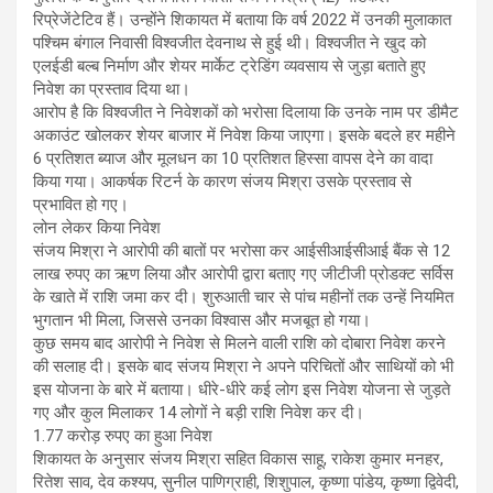
रिप्रेजेंटेटिव हैं। उन्होंने शिकायत में बताया कि वर्ष 2022 में उनकी मुलाकात
पश्चिम बंगाल निवासी विश्वजीत देवनाथ से हुई थी। विश्वजीत ने खुद को
एलईडी बल्ब निर्माण और शेयर मार्केट ट्रेडिंग व्यवसाय से जुड़ा बताते हुए
निवेश का प्रस्ताव दिया था।
आरोप है कि विश्वजीत ने निवेशकों को भरोसा दिलाया कि उनके नाम पर डीमैट
अकाउंट खोलकर शेयर बाजार में निवेश किया जाएगा। इसके बदले हर महीने
6 प्रतिशत ब्याज और मूलधन का 10 प्रतिशत हिस्सा वापस देने का वादा
किया गया। आकर्षक रिटर्न के कारण संजय मिश्रा उसके प्रस्ताव से
प्रभावित हो गए।
लोन लेकर किया निवेश
संजय मिश्रा ने आरोपी की बातों पर भरोसा कर आईसीआईसीआई बैंक से 12
लाख रुपए का ऋण लिया और आरोपी द्वारा बताए गए जीटीजी प्रोडक्ट सर्विस
के खाते में राशि जमा कर दी। शुरुआती चार से पांच महीनों तक उन्हें नियमित
भुगतान भी मिला, जिससे उनका विश्वास और मजबूत हो गया।
कुछ समय बाद आरोपी ने निवेश से मिलने वाली राशि को दोबारा निवेश करने
की सलाह दी। इसके बाद संजय मिश्रा ने अपने परिचितों और साथियों को भी
इस योजना के बारे में बताया। धीरे-धीरे कई लोग इस निवेश योजना से जुड़ते
गए और कुल मिलाकर 14 लोगों ने बड़ी राशि निवेश कर दी।
1.77 करोड़ रुपए का हुआ निवेश
शिकायत के अनुसार संजय मिश्रा सहित विकास साहू, राकेश कुमार मनहर,
रितेश साव, देव कश्यप, सुनील पाणिग्राही, शिशुपाल, कृष्णा पांडेय, कृष्णा द्विवेदी,