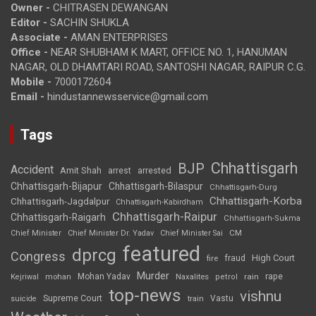
Owner -
CHITRASEN DEWANGAN
Editor -
SACHIN SHUKLA
Associate -
AMAN ENTERPRISES
Office -
NEAR SHUBHAM K MART, OFFICE NO. 1, HANUMAN
NAGAR, OLD DHAMTARI ROAD, SANTOSHI NAGAR, RAIPUR C.G.
Mobile -
7000172604
Email -
hindustannewsservice@gmail.com
Tags
Chhattisgarh
BJP
Accident
Amit Shah
arrested
arrest
Chhattisgarh-Bijapur
Chhattisgarh-Bilaspur
Chhattisgarh-Durg
Chhattisgarh-Korba
Chhattisgarh-Jagdalpur
Chhattisgarh-Kabirdham
Chhattisgarh-Raipur
Chhattisgarh-Raigarh
Chhattisgarh-Sukma
CM
Chief Minister
Chief Minister Dr. Yadav
Chief Minister Sai
featured
dprcg
Congress
High Court
fire
fraud
Murder
rape
Mohan Yadav
Naxalites
rain
Kejriwal
mohan
petrol
top-news
vishnu
Supreme Court
Vastu
suicide
train