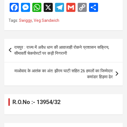
F
M
W
X
T
G
C
S
a
es
h
el
m
o
h
Tags:
Swiggy
,
Veg Sandwich
ce
se
at
e
ail
py
ar
b
n
s
gr
Li
e
o
g
A
a
n
Post
रायपुर : राज्य में अवैध धान की आवाजाही रोकने प्रशासन सक्रिय,
o
er
p
m
k
navigation
सीमावर्ती चेकपोस्टों पर कड़ी निगरानी
k
p
माओवाद के आतंक का अंत: झीरम घाटी सहित 26 हमलों का जिम्मेदार
कमांडर हिड़मा ढेर
R.O.No :- 13954/32