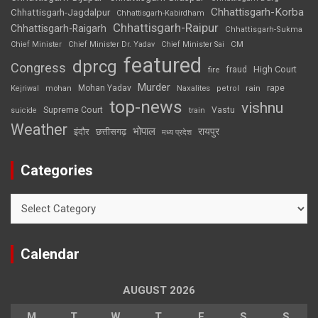
Chhattisgarh-Korba
Chhattisgarh-Jagdalpur
Chhattisgarh-Kabirdham
Chhattisgarh-Raipur
Chhattisgarh-Raigarh
Chhattisgarh-Sukma
CM
Chief Minister
Chief Minister Dr. Yadav
Chief Minister Sai
featured
dprcg
Congress
High Court
fire
fraud
Murder
rape
Mohan Yadav
Naxalites
rain
Kejriwal
mohan
petrol
top-news
vishnu
Supreme Court
Vastu
suicide
train
Weather
भोपाल
रायपुर
इंदौर
छत्तीसगढ़
मध्य प्रदेश
Categories
Categories
Calendar
AUGUST 2026
M
T
W
T
F
S
S