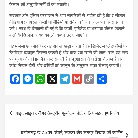
फैलाने की अनुमति नहीं दी जा सकती।
सरकार और पुलिस प्रशासन ने आम नागरिकों से अपील की है कि वे सोशल
मीडिया पर वायरल किसी भी वीडियो या संदेश को बिना सत्यापन के साझा न
करें। साथ ही चेतावनी दी गई है कि फर्जी, एडिटेड या भ्रामक कंटेंट फैलाने
वालों के खिलाफ सख्त कानूनी कदम उठाए जाएंगे।
यह मामला एक बार फिर यह सवाल खड़ा करता है कि डिजिटल प्लेटफॉर्म्स पर
जिम्मेदार व्यवहार कितना जरूरी है और कैसे एक छोटी सी काट-छांट बड़े स्तर
पर भ्रम और विवाद पैदा कर सकती है। प्रशासन ने भरोसा दिलाया है कि
जांच निष्पक्ष होगी और दोषियों को कानून के अनुसार सजा दिलाई जाएगी।
F
M
W
X
T
G
C
S
a
es
h
el
m
o
h
ce
se
at
e
ail
py
ar
b
n
s
gr
Li
e
Post
गाइड लाइन दरों पर केन्द्रीय मूल्यांकन बोर्ड ने लिये महत्वपूर्ण निर्णय
o
g
A
a
n
navigation
o
er
p
m
k
छत्तीसगढ़ के 25 वर्ष: संघर्ष, संकल्प और समग्र विकास की स्वर्णिम
k
p