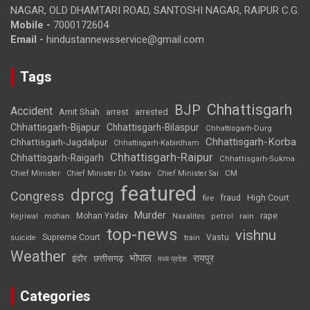
NAGAR, OLD DHAMTARI ROAD, SANTOSHI NAGAR, RAIPUR C.G.
Mobile -
7000172604
Email -
hindustannewsservice@gmail.com
Tags
Chhattisgarh
BJP
Accident
Amit Shah
arrested
arrest
Chhattisgarh-Bijapur
Chhattisgarh-Bilaspur
Chhattisgarh-Durg
Chhattisgarh-Korba
Chhattisgarh-Jagdalpur
Chhattisgarh-Kabirdham
Chhattisgarh-Raipur
Chhattisgarh-Raigarh
Chhattisgarh-Sukma
CM
Chief Minister
Chief Minister Dr. Yadav
Chief Minister Sai
featured
dprcg
Congress
High Court
fire
fraud
Murder
rape
Mohan Yadav
Naxalites
rain
Kejriwal
mohan
petrol
top-news
vishnu
Supreme Court
Vastu
suicide
train
Weather
भोपाल
रायपुर
इंदौर
छत्तीसगढ़
मध्य प्रदेश
Categories