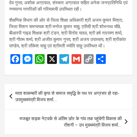
देव गुप्ता, अशोक अग्रवाल, संस्कार अग्रवाल सहित अनेक जनप्रतिनिधि एवं
गणमान्य नागरिकों की गरिमामयी उपस्थित रही।
शैक्षणिक विभाग की ओर से जिला शिक्षा अधिकारी श्री अजय कुमार मिश्रा,
जिला मिशन समन्वयक श्री मनोज कुमार साहू, एपीसी श्री शोभनाथ चौबे,
बीआरपी गाइड शिक्षक श्री टंडन, श्री विनोद यादव, श्री हर्ष नारायण शर्मा,
श्री गौतम शर्मा, श्री अजीत कुमार गुप्ता, श्री अजय उपाध्याय, श्री श्रीकांत
पाण्डेय, श्री लौकेश साहू एवं श्रीमती ज्योति साहू उपस्थित थी।
F
M
W
X
T
G
C
S
a
es
h
el
m
o
h
ce
se
at
e
ail
py
ar
b
n
s
gr
Li
e
Post
माता शाकम्बरी की कृपा से समाज समृद्धि के पथ पर अग्रसर हो रहा-
o
g
A
a
n
navigation
उपमुख्यमंत्री विजय शर्मा….
o
er
p
m
k
k
p
मजबूत सड़क नेटवर्क से अंतिम छोर के गांव तक पहुंचेगी विकास की
रौशनी – उप मुख्यमंत्री विजय शर्मा….